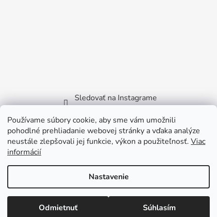
Sledovať na Instagrame
Používame súbory cookie, aby sme vám umožnili
Facebook
pohodlné prehliadanie webovej stránky a vďaka analýze
neustále zlepšovali jej funkcie, výkon a použiteľnosť.
Viac
informácií
Nastavenie
Vytvoril Shoptet
Copyright 2026
Littlebird.sk
. Všetky práva vyhradené.
Odmietnuť
Súhlasím
Viktora Bilčíka 2722/35 - 915 01 Nové Mesto nad