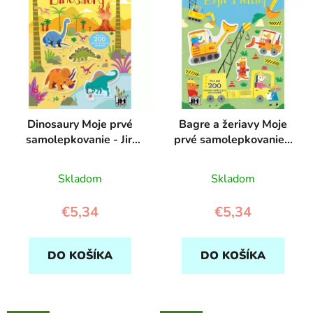
p
r
i
o
s
d
p
u
r
k
o
t
d
o
Dinosaury Moje prvé
Bagre a žeriavy Moje
u
v
samolepkovanie - Jiri
prvé samolepkovanie -
k
Models
Jiri Models
t
Skladom
Skladom
o
v
€5,34
€5,34
DO KOŠÍKA
DO KOŠÍKA