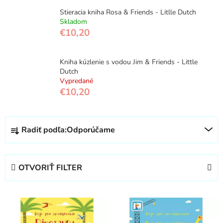
Stieracia kniha Rosa & Friends - Litlle Dutch
Skladom
€10,20
Kniha kúzlenie s vodou Jim & Friends - Little
Dutch
Vypredané
€10,20
R
Radiť podľa:
Odporúčame
a
d
e
OTVORIŤ FILTER
n
i
V
e
ý
p