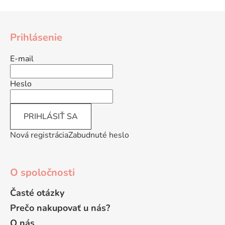
a
a
Z
c
n
á
i
i
Prihlásenie
e
e
p
p
ä
E-mail
r
t
v
i
Heslo
k
e
y
v
PRIHLÁSIŤ SA
ý
p
Nová registrácia
Zabudnuté heslo
i
s
u
O spoločnosti
Časté otázky
Prečo nakupovať u nás?
O nás