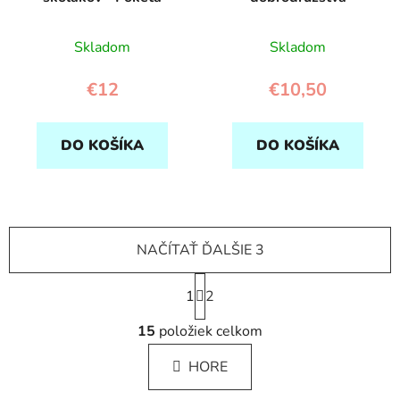
Skladom
Skladom
€12
€10,50
DO KOŠÍKA
DO KOŠÍKA
NAČÍTAŤ ĎALŠIE 3
S
1
t
2
r
O
á
15
položiek celkom
v
n
l
k
HORE
á
o
d
v