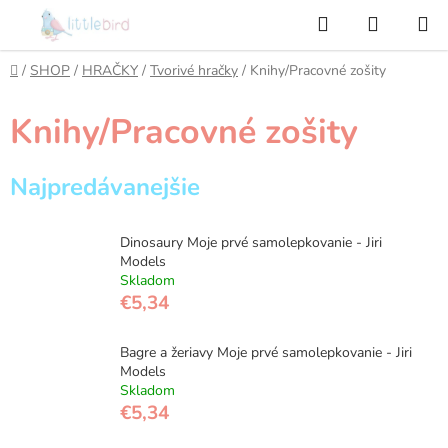
Prejsť
Hľadať
NÁKUP
na
KOŠÍK
obsah
Domov
/
SHOP
/
HRAČKY
/
Tvorivé hračky
/
Knihy/Pracovné zošity
Knihy/Pracovné zošity
Najpredávanejšie
Dinosaury Moje prvé samolepkovanie - Jiri
Models
Skladom
€5,34
Bagre a žeriavy Moje prvé samolepkovanie - Jiri
Models
Skladom
€5,34