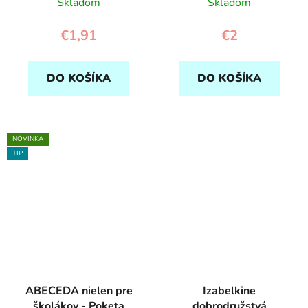
Skladom
Skladom
€1,91
€2
DO KOŠÍKA
DO KOŠÍKA
NOVINKA
TIP
ABECEDA nielen pre
Izabelkine
školákov - Poketa
dobrodružstvá