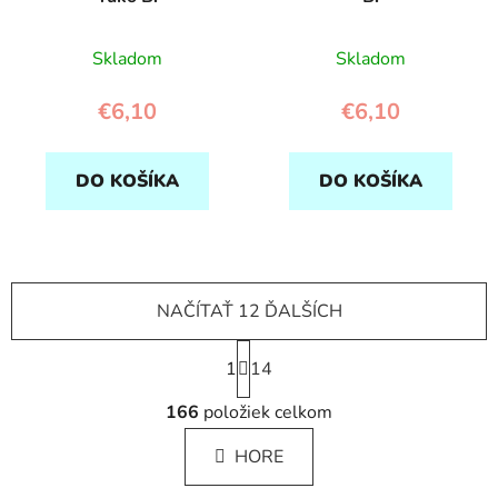
Skladom
Skladom
€6,10
€6,10
DO KOŠÍKA
DO KOŠÍKA
NAČÍTAŤ 12 ĎALŠÍCH
S
1
t
14
r
O
á
166
položiek celkom
v
n
l
k
HORE
á
o
d
v