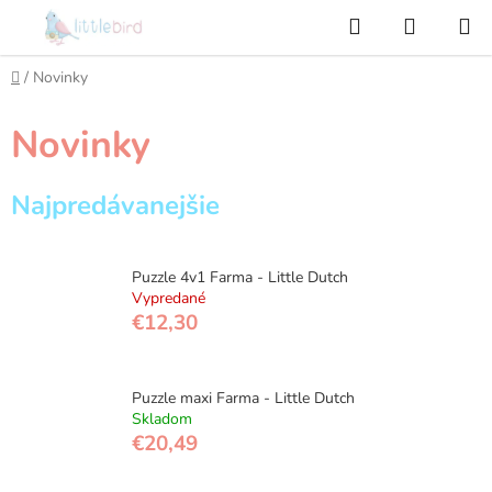
Prejsť
Hľadať
NÁKUP
na
KOŠÍK
obsah
Domov
/
Novinky
Novinky
Najpredávanejšie
Puzzle 4v1 Farma - Little Dutch
Vypredané
€12,30
Puzzle maxi Farma - Little Dutch
Skladom
€20,49