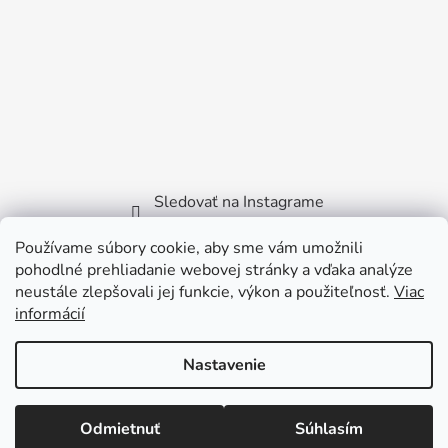
Sledovať na Instagrame
Používame súbory cookie, aby sme vám umožnili
Facebook
pohodlné prehliadanie webovej stránky a vďaka analýze
neustále zlepšovali jej funkcie, výkon a použiteľnosť.
Viac
informácií
Nastavenie
Vytvoril Shoptet
Copyright 2026
Littlebird.sk
. Všetky práva vyhradené.
Odmietnuť
Súhlasím
Viktora Bilčíka 2722/35 - 915 01 Nové Mesto nad