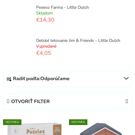
Pexeso Farma - Little Dutch
Skladom
€14,30
Detské tetovanie Jim & Friends - Little Dutch
Vypredané
€4,05
R
Radiť podľa:
Odporúčame
a
d
e
OTVORIŤ FILTER
n
i
V
e
NOVINKA
NOVINKA
ý
p