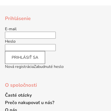
a
a
Z
c
n
á
i
i
Prihlásenie
e
e
p
p
ä
E-mail
r
t
v
i
Heslo
k
e
y
v
PRIHLÁSIŤ SA
ý
p
Nová registrácia
Zabudnuté heslo
i
s
u
O spoločnosti
Časté otázky
Prečo nakupovať u nás?
O nás