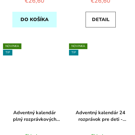
€26,60
€26,60
DO KOŠÍKA
DETAIL
NOVINKA
NOVINKA
TIP
TIP
Adventný kalendár
Adventný kalendár 24
plný rozprávkových
rozprávok pre deti -
kníh - Svojtka
Svojtka