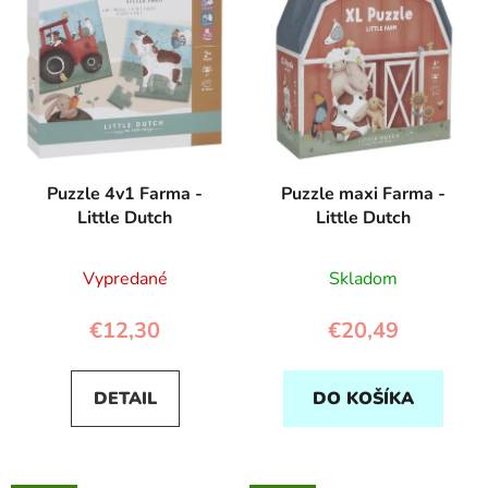
p
r
i
o
s
d
p
u
r
k
o
t
d
o
Puzzle 4v1 Farma -
Puzzle maxi Farma -
u
v
Little Dutch
Little Dutch
k
t
Vypredané
Skladom
o
v
€12,30
€20,49
DETAIL
DO KOŠÍKA