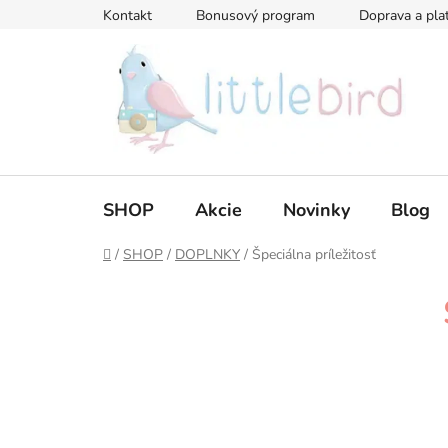
Prejsť
Kontakt
Bonusový program
Doprava a pla
na
obsah
SHOP
Akcie
Novinky
Blog
Domov
/
SHOP
/
DOPLNKY
/
Špeciálna príležitosť
B
o
č
n
ý
p
a