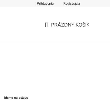
Prihlásenie
Registrácia
ár
Formulár na odstúpenie od zmluvy
Ochrana osobných úd
PRÁZDNY KOŠÍK
NÁKUPNÝ
KOŠÍK
Ideme na oslavu