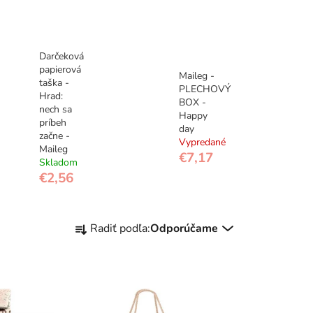
Darčeková
papierová
Maileg -
taška -
PLECHOVÝ
Hrad:
BOX -
nech sa
Happy
príbeh
day
začne -
Vypredané
Maileg
€7,17
Skladom
€2,56
R
Radiť podľa:
Odporúčame
a
d
e
n
i