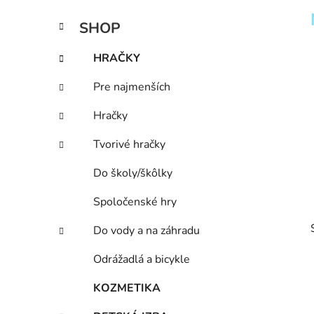
n
K
Preskočiť
SHOP
e
a
kategórie
l
t
HRAČKY
e
g
Pre najmenších
ó
r
Hračky
i
e
Tvorivé hračky
Do školy/škôlky
Spoločenské hry
Do vody a na záhradu
Odrážadlá a bicykle
KOZMETIKA