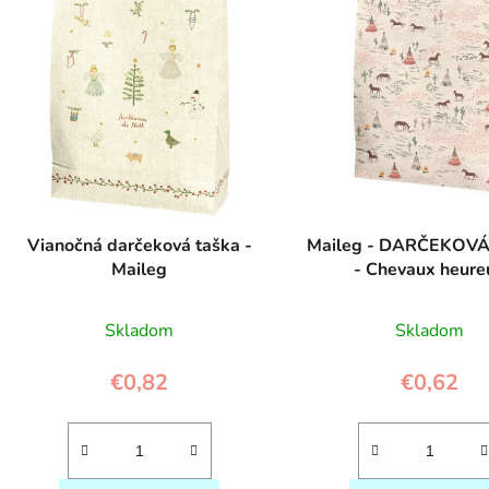
s
p
r
o
d
u
k
t
Vianočná darčeková taška -
Maileg - DARČEKOV
Maileg
- Chevaux heure
o
v
Skladom
Skladom
€0,82
€0,62