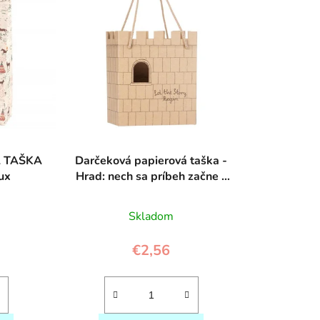
e
p
r
o
d
u
k
t
o
Á TAŠKA
Darčeková papierová taška -
ux
Hrad: nech sa príbeh začne -
v
Maileg
Skladom
€2,56