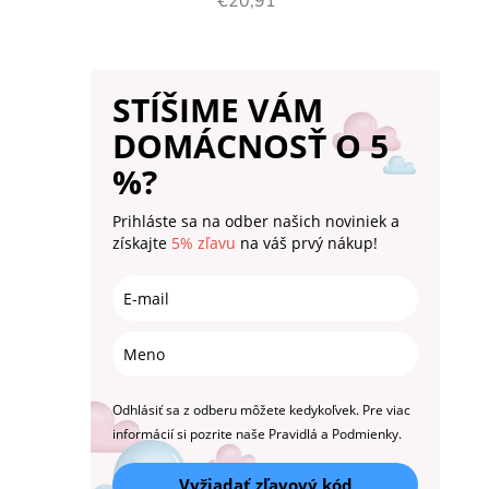
€20,91
STÍŠIME VÁM
DOMÁCNOSŤ O 5
%?
Prihláste sa na odber našich noviniek a
získajte
5% zľavu
na váš prvý nákup!
Odhlásiť sa z odberu môžete kedykoľvek. Pre viac
informácií si pozrite naše Pravidlá a Podmienky.
Vyžiadať zľavový kód