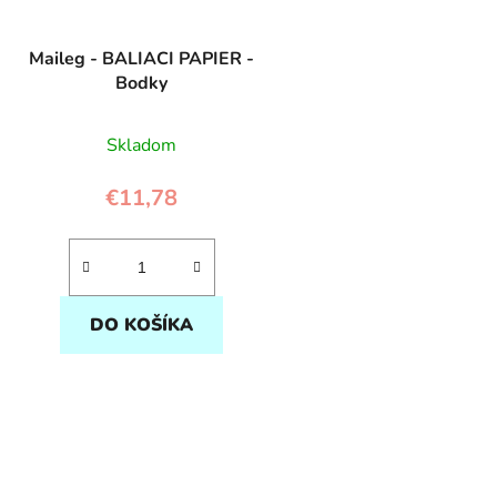
Maileg - BALIACI PAPIER -
Bodky
Skladom
€11,78
DO KOŠÍKA
O
v
l
á