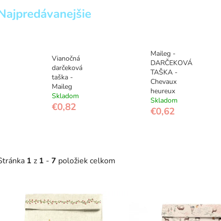
Najpredávanejšie
Maileg -
Vianočná
DARČEKOVÁ
darčeková
TAŠKA -
taška -
Chevaux
Maileg
heureux
Skladom
Skladom
€0,82
€0,62
Stránka
1
z
1
-
7
položiek celkom
V
ý
p