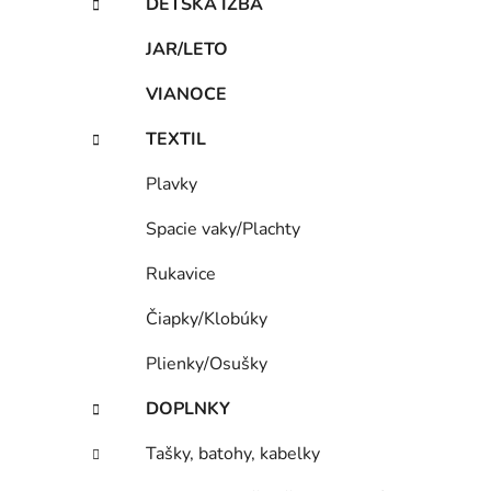
DETSKÁ IZBA
i
JAR/LETO
VIANOCE
TEXTIL
Plavky
Spacie vaky/Plachty
Rukavice
Čiapky/Klobúky
Plienky/Osušky
DOPLNKY
Tašky, batohy, kabelky