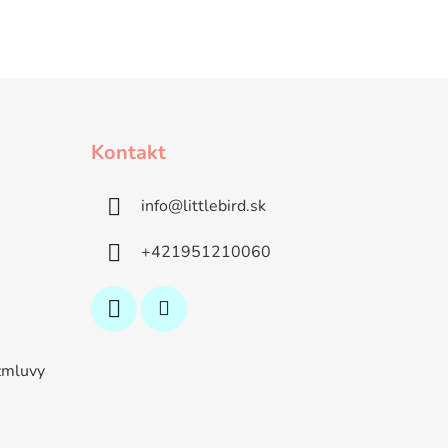
Kontakt
info
@
littlebird.sk
+421951210060
zmluvy