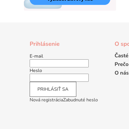
Z
á
Prihlásenie
O spo
p
ä
Časté
E-mail
t
Prečo
i
Heslo
O nás
e
PRIHLÁSIŤ SA
Nová registrácia
Zabudnuté heslo