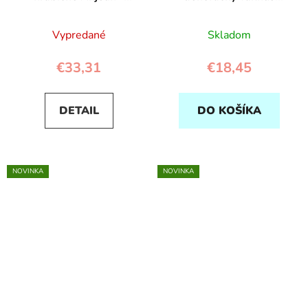
Maileg
Balón s čipkou - Šedý
Vypredané
Skladom
€33,31
€18,45
DETAIL
DO KOŠÍKA
NOVINKA
NOVINKA