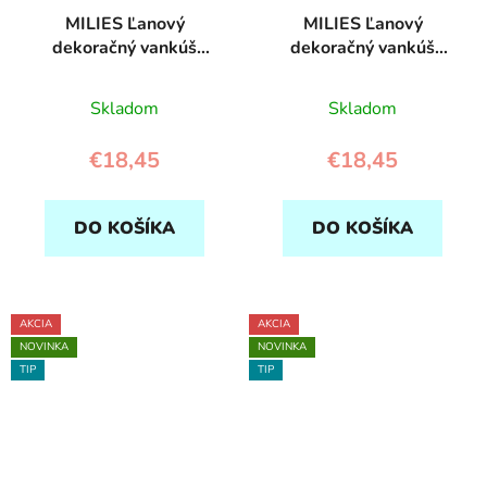
MILIES Ľanový
MILIES Ľanový
dekoračný vankúš
dekoračný vankúš
Balón s čipkou - Hnedý
Balón s čipkou -
Ružový
Skladom
Skladom
€18,45
€18,45
DO KOŠÍKA
DO KOŠÍKA
AKCIA
AKCIA
NOVINKA
NOVINKA
TIP
TIP