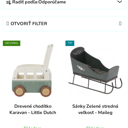
Radiť podľa:
Odporúčame
a
d
e
OTVORIŤ FILTER
n
i
V
e
NOVINKA
TIP
ý
p
p
r
i
o
s
d
p
u
r
k
o
t
d
o
Drevené chodítko
Sánky Zelené stredná
u
v
Karavan - Little Dutch
veľkosť - Maileg
k
t