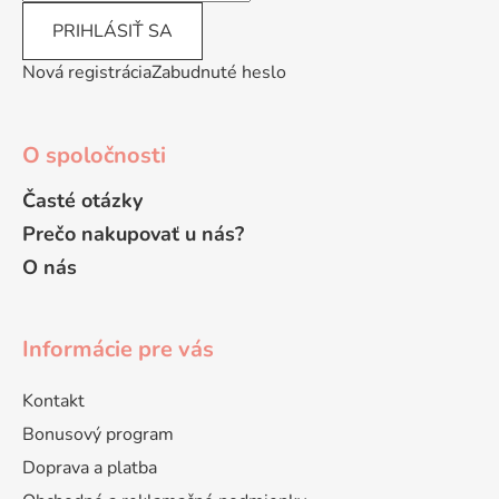
v
PRIHLÁSIŤ SA
ý
p
Nová registrácia
Zabudnuté heslo
i
s
u
O spoločnosti
Časté otázky
Prečo nakupovať u nás?
O nás
Informácie pre vás
Kontakt
Bonusový program
Doprava a platba