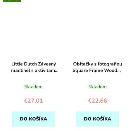
Little Dutch Závesný
Obltačky s fotografiou
mantinel s aktivitami
Square Frame Wooden
Húska
- Baby Art
Skladom
Skladom
€27,01
€22,66
DO KOŠÍKA
DO KOŠÍKA