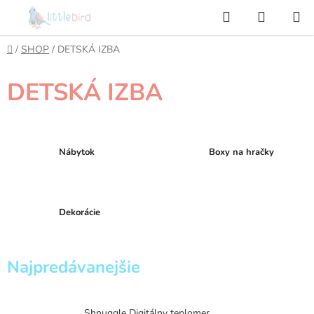
Prejsť
Hľadať
NÁKUP
na
KOŠÍK
obsah
Domov
/
SHOP
/
DETSKÁ IZBA
DETSKÁ IZBA
Nábytok
Boxy na hračky
Dekorácie
Najpredávanejšie
Shnuggle Digitálny teplomer