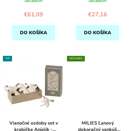
Skladom
Skladom
o
v
€61,09
€27,16
DO KOŠÍKA
DO KOŠÍKA
TIP
NOVINKA
Vianočné ozdoby set v
MILIES Ľanový
krabičke Anjelik -
dekoračný vankúš