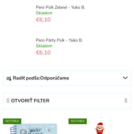
Pero Psík Zelené - Yuko B.
Skladom
€6,10
Pero Párty Psík - Yuko B.
Skladom
€6,10
R
Radiť podľa:
Odporúčame
a
d
e
OTVORIŤ FILTER
n
i
V
e
NOVINKA
NOVINKA
ý
p