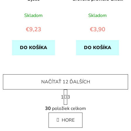
Djeco
Skladom
Skladom
€9,23
€3,90
DO KOŠÍKA
DO KOŠÍKA
NAČÍTAŤ 12 ĎALŠÍCH
S
1
t
3
r
O
á
30
položiek celkom
v
n
l
k
HORE
á
o
d
v