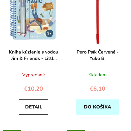
p
r
i
o
s
d
p
u
r
k
o
t
d
o
Kniha kúzlenie s vodou
Pero Psík Červené -
u
v
Jim & Friends - Little
Yuko B.
k
Dutch
t
Vypredané
Skladom
o
v
€10,20
€6,10
DETAIL
DO KOŠÍKA