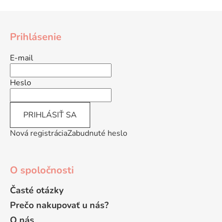
a
a
Z
c
n
á
i
i
Prihlásenie
e
e
p
p
ä
E-mail
r
t
v
i
Heslo
k
e
y
v
PRIHLÁSIŤ SA
ý
p
Nová registrácia
Zabudnuté heslo
i
s
u
O spoločnosti
Časté otázky
Prečo nakupovať u nás?
O nás