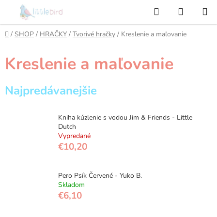
Prejsť
Hľadať
NÁKUP
na
KOŠÍK
obsah
Domov
/
SHOP
/
HRAČKY
/
Tvorivé hračky
/
Kreslenie a maľovanie
Kreslenie a maľovanie
Najpredávanejšie
Kniha kúzlenie s vodou Jim & Friends - Little
Dutch
Vypredané
€10,20
Pero Psík Červené - Yuko B.
Skladom
€6,10