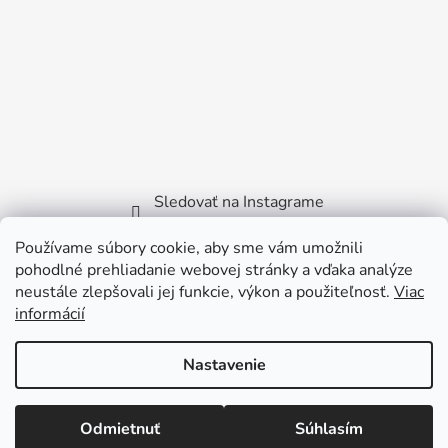
Sledovať na Instagrame
Používame súbory cookie, aby sme vám umožnili
Facebook
pohodlné prehliadanie webovej stránky a vďaka analýze
neustále zlepšovali jej funkcie, výkon a použiteľnosť.
Viac
informácií
Nastavenie
Vytvoril Shoptet
Copyright 2026
Littlebird.sk
. Všetky práva vyhradené.
Odmietnuť
Súhlasím
Viktora Bilčíka 2722/35 - 915 01 Nové Mesto nad