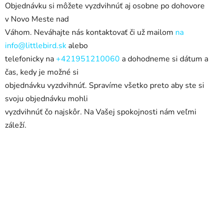
Objednávku si môžete vyzdvihnúť aj osobne po dohovore
v
Novo Meste nad
Váhom. Neváhajte nás kontaktovať či už mailom
na
info
@
littlebird.sk
alebo
telefonicky na
+421951210060
a
dohodneme si dátum a
čas, kedy je možné si
objednávku vyzdvihnúť. Spravíme všetko preto aby ste si
svoju objednávku mohli
vyzdvihnúť čo najskôr
. Na Vašej spokojnosti nám veľmi
záleží.