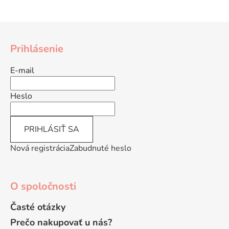
Z
á
Prihlásenie
p
ä
E-mail
t
i
Heslo
e
PRIHLÁSIŤ SA
Nová registrácia
Zabudnuté heslo
O spoločnosti
Časté otázky
Prečo nakupovať u nás?