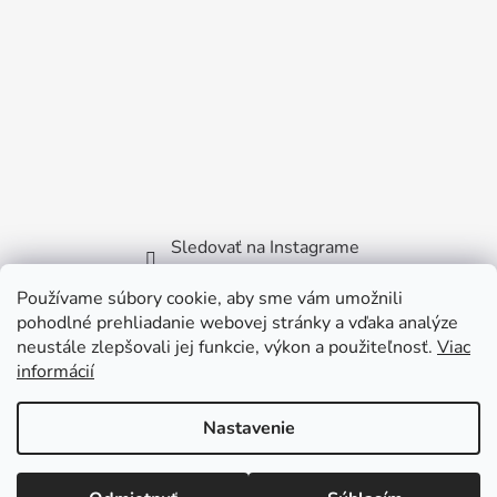
Sledovať na Instagrame
Používame súbory cookie, aby sme vám umožnili
Facebook
pohodlné prehliadanie webovej stránky a vďaka analýze
neustále zlepšovali jej funkcie, výkon a použiteľnosť.
Viac
informácií
Nastavenie
Vytvoril Shoptet
Copyright 2026
Littlebird.sk
. Všetky práva vyhradené.