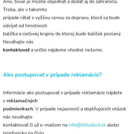
Áno, tovar je možné objednať a
dodať aj do zahraničia.
Treba, ale v
takomto
prípade rátať s
vyššou cenou za dopravu, ktorá sa bude
odvíjať od hmotnosti
balíčka a
cieľovej krajiny do ktorej bude balíček poslaný.
Neváhajte nás
kontaktovať
a
určite nájdeme vhodné riešenie.
Ako postupovať v
prípade reklamácie?
Informácie ako postupovať v
prípade reklamácie nájdete
v
reklamačných
podmienkach
.
V
prípade nejasností a doplňujúcich otázok
nás neváhajte
kontaktovať či už e-mailom na
info
@
littlebird.sk
alebo
telefonicky na číslo