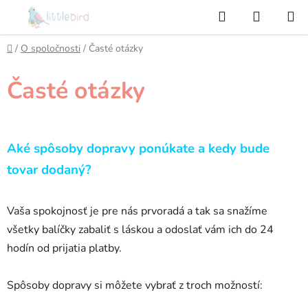
Prejsť
Hľadať
NÁKUP
na
KOŠÍK
obsah
Domov
/
O spoločnosti
/
Časté otázky
Časté otázky
Aké spôsoby dopravy ponúkate a
kedy bude
tovar dodaný?
Vaša spokojnosť je pre nás prvoradá a
tak sa snažíme
všetky balíčky zabaliť
s
láskou a
odoslať vám ich do 24
hodín od prijatia platby.
Spôsoby dopravy si môžete vybrať z
troch možností: