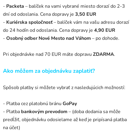
-
Packeta
– balíček na vami vybrané miesto dorazí do 2-3
dní od odoslania.
Cena dopravy je
3
,50 EU
R
-
Kuriérska spoločnosť
– balíček vám na vašu adresu dorazí
do 24 hodín
od odoslania. Cena dopravy je
4,90 EUR
-
Osobný odber Nové Mesto nad Váhom
–
po dohode.
Pri objednávke nad 70 EUR máte dopravu
ZDARMA
.
Ako môžem za objednávku zaplatiť?
Spôsob platby si môžete vybrať z
nasledujúcich možností:
-
Platba cez platobnú bránu
GoPay
-
Platba
bankovým prevodom
– (doba dodania sa môže
predĺžiť,
objednávku odosielame až keď je pripísaná platba
na účet)