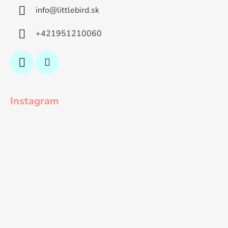
info
@
littlebird.sk
+421951210060
Instagram