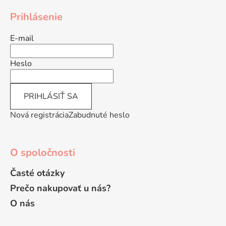
á
á
d
Prihlásenie
p
a
ä
c
E-mail
t
i
e
i
Heslo
p
e
r
v
PRIHLÁSIŤ SA
k
y
Nová registrácia
Zabudnuté heslo
v
ý
p
O spoločnosti
i
s
Časté otázky
u
Prečo nakupovať u nás?
O nás