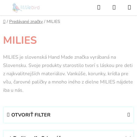
Prejsť
Hľadať
NÁKUP
na
KOŠÍK
obsah
Domov
/
Predávané značky
/
MILIES
MILIES
MILIES je slovenská Hand Made značka vyrábaná na
Slovensku. Svoje produkty starostilo tvorí s láskou pre deti
z najkvalitnejších materiálov. Vankúše, korunky, krídla pre
vílu, čarovné paličky a mnoho iného z dielne MILIES nájdete
iba u nás.
OTVORIŤ FILTER
R