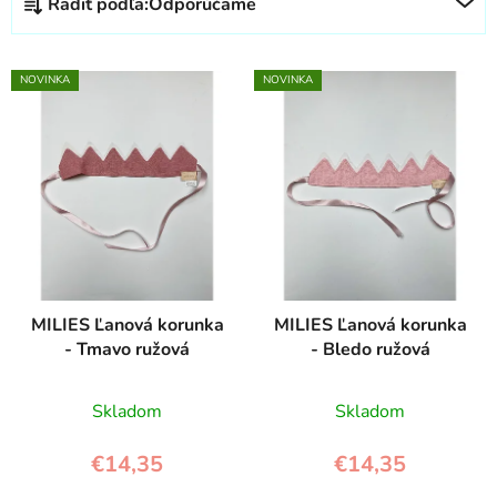
Radiť podľa:
Odporúčame
a
d
V
e
NOVINKA
NOVINKA
ý
n
p
i
i
e
s
p
p
r
r
o
o
d
d
u
MILIES Ľanová korunka
MILIES Ľanová korunka
u
k
- Tmavo ružová
- Bledo ružová
k
t
t
o
Skladom
Skladom
o
v
v
€14,35
€14,35