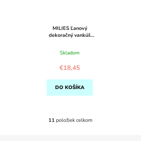
MILIES Ľanový
dekoračný vankúš
Balón s čipkou -
Ružový
Skladom
€18,45
DO KOŠÍKA
11
položiek celkom
O
v
l
Z