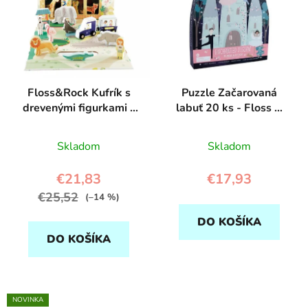
s
p
p
r
r
o
o
d
d
u
Floss&Rock Kufrík s
Puzzle Začarovaná
u
k
drevenými figurkami -
labuť 20 ks - Floss &
k
t
Džungla
Rock
t
o
Skladom
Skladom
o
v
v
€21,83
€17,93
€25,52
(–14 %)
DO KOŠÍKA
DO KOŠÍKA
NOVINKA