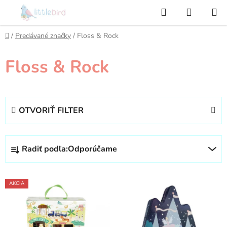
Prejsť
Hľadať
NÁKUP
na
KOŠÍK
obsah
Domov
/
Predávané značky
/
Floss & Rock
Floss & Rock
OTVORIŤ FILTER
R
Radiť podľa:
Odporúčame
a
d
V
e
AKCIA
ý
n
p
i
i
e