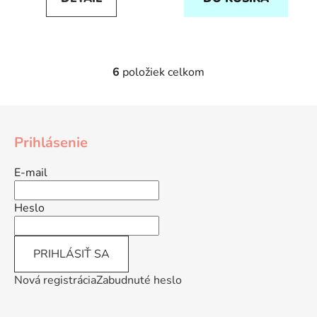
6
položiek celkom
O
v
l
Z
á
á
d
Prihlásenie
p
a
ä
c
E-mail
t
i
e
i
Heslo
p
e
r
v
PRIHLÁSIŤ SA
k
y
Nová registrácia
Zabudnuté heslo
v
ý