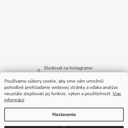
Sledovať na Instagrame
Používame súbory cookie, aby sme vám umožnili
Facebook
pohodlné prehliadanie webovej stránky a vďaka analýze
neustále zlepšovali jej funkcie, výkon a použiteľnosť.
Viac
informácií
Nastavenie
Vytvoril Shoptet
Copyright 2026
Littlebird.sk
. Všetky práva vyhradené.