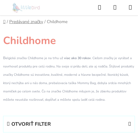
Prejsť
Hľadať
NÁKUP
na
KOŠÍK
obsah
Domov
/
Predávané značky
/
Childhome
Childhome
B
elgická značka Childhome je na trhu už
viac ako 30 rokov
. Cieľom značky je vyrábať a
navrhovať produkty pre celú rodinu. Na svoje si prídu deti, ale aj rodičia. Štýlové produkty
značky Childhome sú inovatívne, kvalitné, moderné a hlavne bezpečné. Ikonický kúsok,
ktorý nechýba ani u nás doma, prebalovacia taška Mommy Bag, dobyla srdcia mnohých
mamičiek po celom svete. Čo na značke Childhome milujem je, že zbierku produktov
môžete neustále rozširovať, dopĺňať a môžete spolu ladiť celá rodina.
OTVORIŤ FILTER