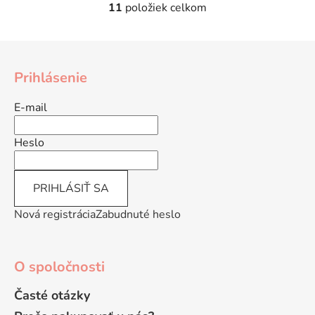
11
položiek celkom
O
v
l
Z
á
á
d
Prihlásenie
p
a
ä
c
E-mail
t
i
e
i
Heslo
p
e
r
v
PRIHLÁSIŤ SA
k
y
Nová registrácia
Zabudnuté heslo
v
ý
p
O spoločnosti
i
s
Časté otázky
u