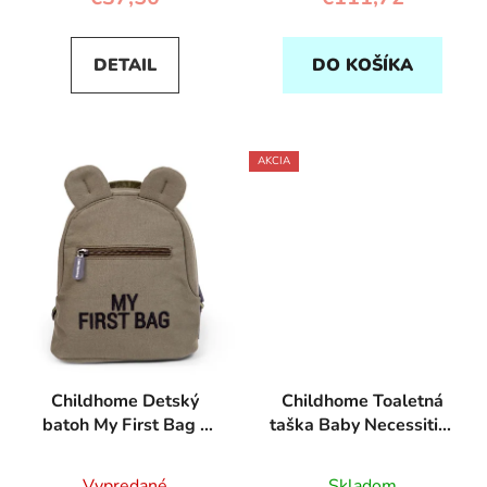
DETAIL
DO KOŠÍKA
AKCIA
Childhome Detský
Childhome Toaletná
batoh My First Bag -
taška Baby Necessities
Khaki
- canvas khaki
Vypredané
Skladom