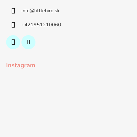
info
@
littlebird.sk
+421951210060
Instagram