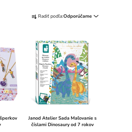
R
Radiť podľa:
Odporúčame
a
d
e
n
i
e
p
r
o
d
u
k
t
o
 šperkov
Janod Atelier Sada Maľovanie s
v
číslami Dinosaury od 7 rokov
v