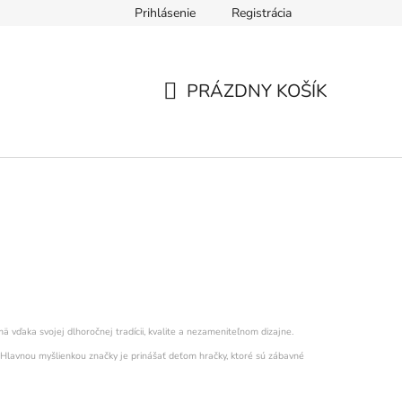
Prihlásenie
Registrácia
ár
Formulár na odstúpenie od zmluvy
Ochrana osobných úd
PRÁZDNY KOŠÍK
NÁKUPNÝ
KOŠÍK
 vďaka svojej dlhoročnej tradícii, kvalite a nezameniteľnom dizajne.
. Hlavnou myšlienkou značky je prinášať deťom hračky, ktoré sú zábavné