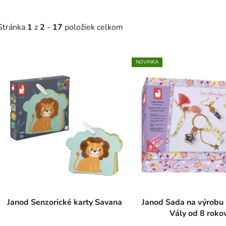
Stránka
1
z
2
-
17
položiek celkom
V
NOVINKA
ý
p
s
p
r
o
d
u
k
t
Janod Senzorické karty Savana
Janod Sada na výrobu
Vály od 8 roko
o