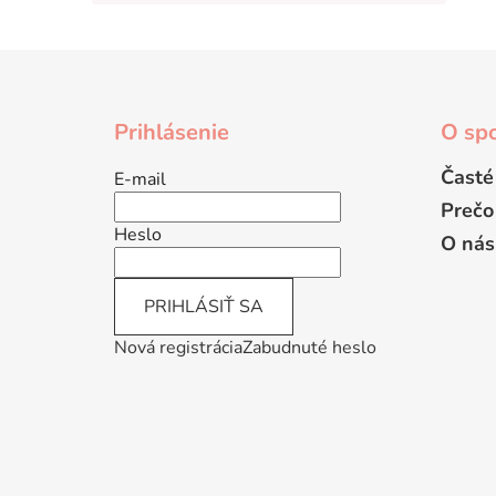
Z
á
Prihlásenie
O spo
p
ä
Časté
E-mail
t
Prečo
i
Heslo
O nás
e
PRIHLÁSIŤ SA
Nová registrácia
Zabudnuté heslo