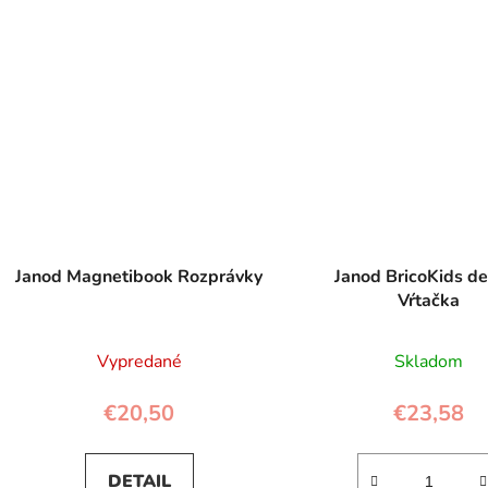
Janod Magnetibook Rozprávky
Janod BricoKids d
Vŕtačka
Vypredané
Skladom
€20,50
€23,58
DETAIL