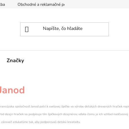
tba
Obchodné a reklamačné podmienky
Reklamačný formul
Značky
Janod
rancúzska spoločnosť Janod patrí k svetovej špičke vo výrobe detských drevených hračiek najmä
od dizajn hračiek sa podpisuje tím špičkových dizajnérov, vďaka čomu je ich vzhľad nadčasový
 zároveň edukatívne tak, aby podporovali detskú kreativitu