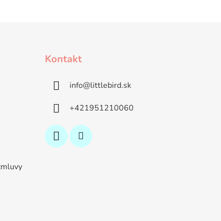
Kontakt
info
@
littlebird.sk
+421951210060
zmluvy