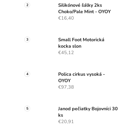
Silikónové šálky 2ks
Choko/Pale Mint - OYOY
€16,40
Small Foot Motorická
kocka slon
€45,12
Polica cirkus vysoká -
OYOY
€97,38
Janod pečiatky Bojovníci 30
ks
€20,91