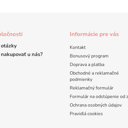
d
o
v
a
a
c
n
i
i
e
e
p
ločnosti
Informácie pre vás
r
v
 otázky
Kontakt
k
 nakupovať u nás?
Bonusový program
y
v
Doprava a platba
ý
Obchodné a reklamačné
p
podmienky
i
Reklamačný formulár
s
u
Formulár na odstúpenie od 
Ochrana osobných údajov
Pravidlá cookies