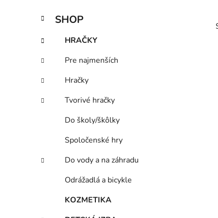
n
K
Preskočiť
SHOP
e
a
kategórie
l
t
HRAČKY
e
g
Pre najmenších
ó
r
Hračky
i
i
e
Tvorivé hračky
Do školy/škôlky
Spoločenské hry
Do vody a na záhradu
Odrážadlá a bicykle
KOZMETIKA