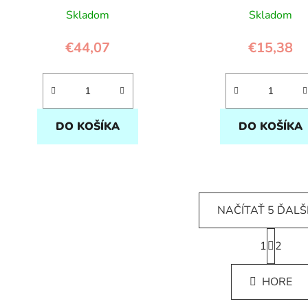
Skladom
Skladom
€44,07
€15,38
DO KOŠÍKA
DO KOŠÍKA
NAČÍTAŤ 5 ĎALŠ
S
1
t
2
O
r
v
á
l
HORE
n
á
k