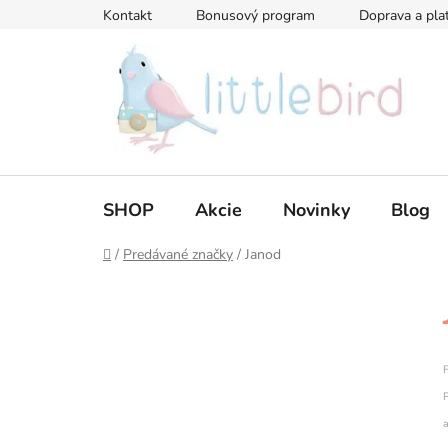
Prejsť
Kontakt
Bonusový program
Doprava a pla
na
obsah
SHOP
Akcie
Novinky
Blog
Domov
/
Predávané značky
/
Janod
B
o
č
n
F
ý
P
p
a
a