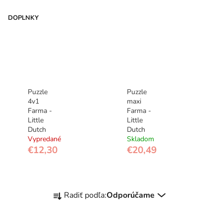
DOPLNKY
Puzzle
Puzzle
4v1
maxi
Farma -
Farma -
Little
Little
Dutch
Dutch
Vypredané
Skladom
€12,30
€20,49
R
Radiť podľa:
Odporúčame
a
d