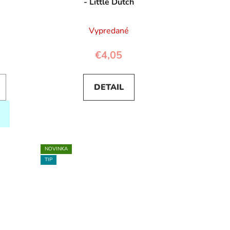
- Little Dutch
Vypredané
€4,05
DETAIL
NOVINKA
TIP