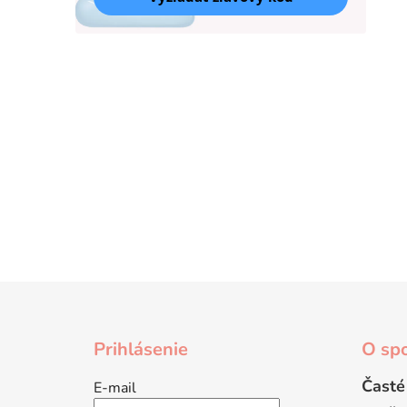
Z
á
Prihlásenie
O spo
p
ä
Časté
E-mail
t