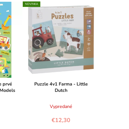
e
NOVINKA
n
i
e
p
r
o
d
u
k
t
o
e prvé
Puzzle 4v1 Farma - Little
 Models
Dutch
v
Vypredané
€12,30