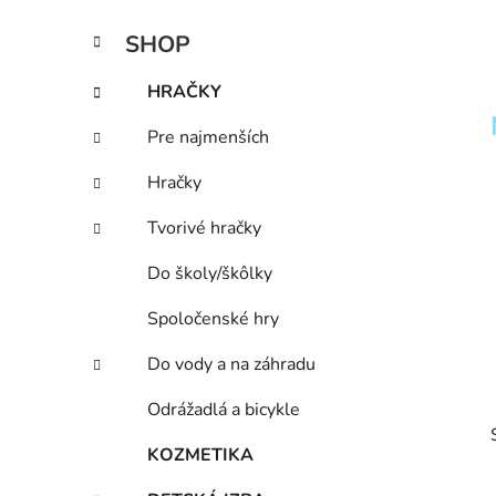
n
K
Preskočiť
SHOP
e
a
kategórie
l
t
HRAČKY
e
g
Pre najmenších
ó
r
Hračky
i
e
Tvorivé hračky
Do školy/škôlky
Spoločenské hry
Do vody a na záhradu
Odrážadlá a bicykle
KOZMETIKA