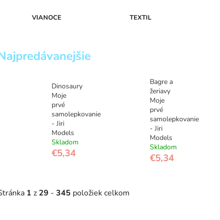
VIANOCE
TEXTIL
Najpredávanejšie
Bagre a
Dinosaury
žeriavy
Moje
Moje
prvé
prvé
samolepkovanie
samolepkovanie
- Jiri
- Jiri
Models
Models
Skladom
Skladom
€5,34
€5,34
Stránka
1
z
29
-
345
položiek celkom