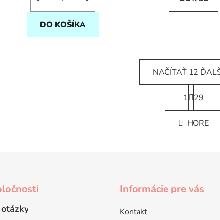
DO KOŠÍKA
NAČÍTAŤ 12 ĎAL
S
1
t
29
O
r
v
á
l
HORE
n
á
k
d
o
v
a
a
c
n
i
i
e
ločnosti
Informácie pre vás
e
p
 otázky
r
Kontakt