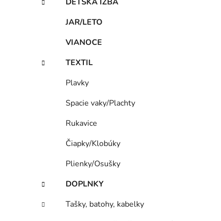
DETSKÁ IZBA
JAR/LETO
i
VIANOCE
TEXTIL
Plavky
Spacie vaky/Plachty
Rukavice
Čiapky/Klobúky
Plienky/Osušky
DOPLNKY
Tašky, batohy, kabelky