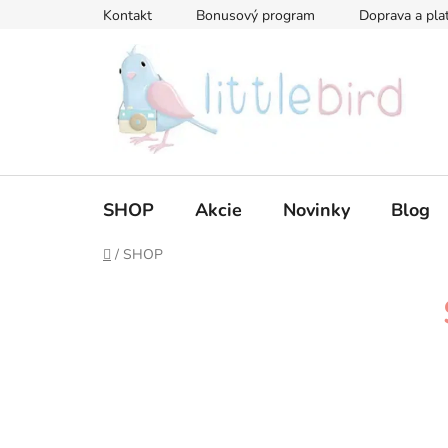
Prejsť
Kontakt
Bonusový program
Doprava a pla
na
obsah
SHOP
Akcie
Novinky
Blog
Domov
/
SHOP
B
o
č
n
ý
p
a