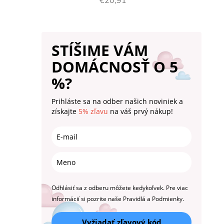
€20,91
STÍŠIME VÁM
DOMÁCNOSŤ O 5
%?
Prihláste sa na odber našich noviniek a
získajte
5% zľavu
na váš prvý nákup!
Odhlásiť sa z odberu môžete kedykoľvek. Pre viac
informácií si pozrite naše Pravidlá a Podmienky.
Vyžiadať zľavový kód