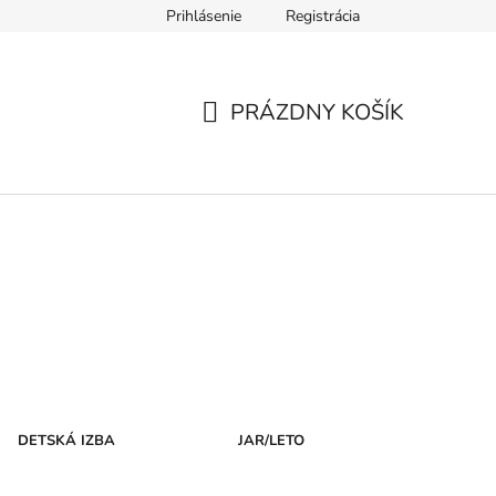
Prihlásenie
Registrácia
ár
Formulár na odstúpenie od zmluvy
Ochrana osobných úd
PRÁZDNY KOŠÍK
NÁKUPNÝ
KOŠÍK
DETSKÁ IZBA
JAR/LETO