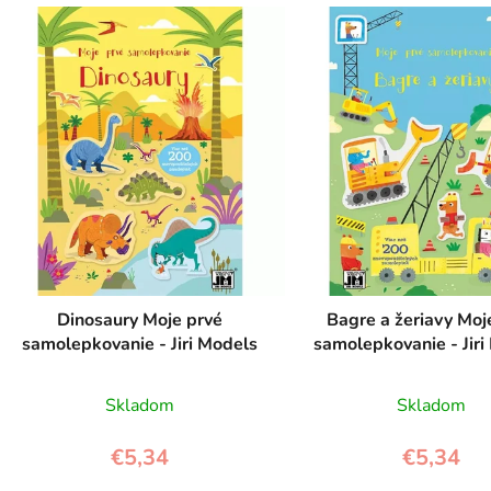
V
ý
p
s
p
r
o
d
u
k
t
Dinosaury Moje prvé
Bagre a žeriavy Moj
samolepkovanie - Jiri Models
samolepkovanie - Jiri
o
v
Skladom
Skladom
€5,34
€5,34