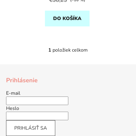
(–16 %)
DO KOŠÍKA
1
položiek celkom
O
v
l
Z
á
á
d
Prihlásenie
p
a
ä
c
E-mail
t
i
e
i
Heslo
p
e
r
v
PRIHLÁSIŤ SA
k