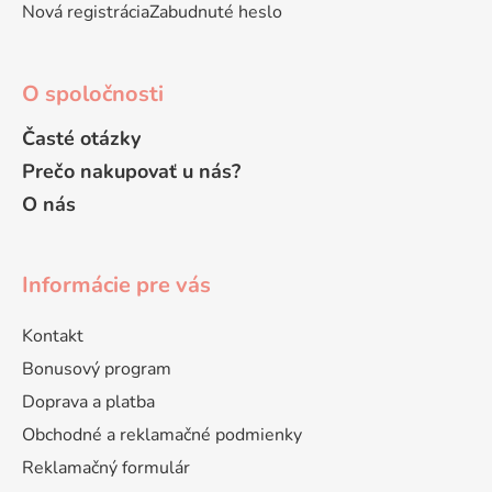
y
Nová registrácia
Zabudnuté heslo
v
ý
p
O spoločnosti
i
s
Časté otázky
u
Prečo nakupovať u nás?
O nás
Informácie pre vás
Kontakt
Bonusový program
Doprava a platba
Obchodné a reklamačné podmienky
Reklamačný formulár