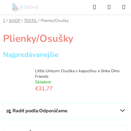
Prejsť
Hľadať
NÁKUP
na
KOŠÍK
obsah
Domov
/
SHOP
/
TEXTIL
/
Plienky/Osušky
Plienky/Osušky
Najpredávanejšie
Little Unicorn Osuška s kapucňou a žinka Dino
Friends
Skladom
€31,77
R
Radiť podľa:
Odporúčame
a
d
e