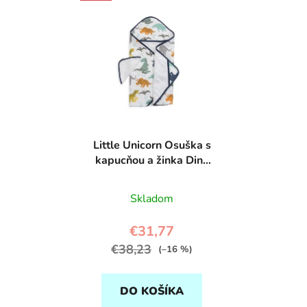
ý
n
p
i
i
e
s
p
p
r
r
o
o
d
d
u
Little Unicorn Osuška s
u
k
kapucňou a žinka Dino
k
t
Friends
t
o
Skladom
o
v
v
€31,77
€38,23
(–16 %)
DO KOŠÍKA