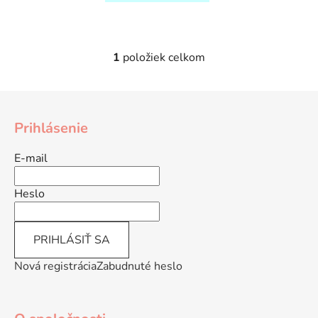
1
položiek celkom
O
v
l
Z
á
á
d
Prihlásenie
p
a
ä
c
E-mail
t
i
e
i
Heslo
p
e
r
v
PRIHLÁSIŤ SA
k
y
Nová registrácia
Zabudnuté heslo
v
ý
p