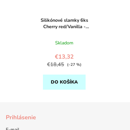
Silikónové slamky 6ks
Cherry red/Vanilla -
OYOY
Skladom
€13,32
€18,45
(–27 %)
DO KOŠÍKA
Z
á
Prihlásenie
p
ä
E-mail