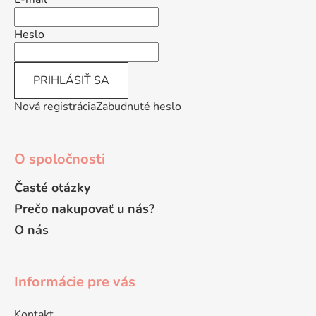
t
i
Heslo
e
PRIHLÁSIŤ SA
Nová registrácia
Zabudnuté heslo
O spoločnosti
Časté otázky
Prečo nakupovať u nás?
O nás
Informácie pre vás
Kontakt