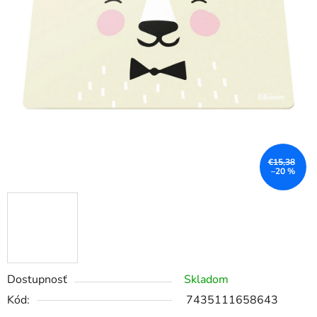
€15,38
–20 %
Dostupnosť
Skladom
Kód:
7435111658643