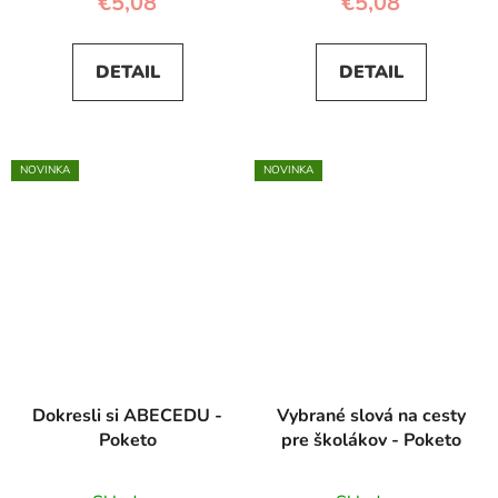
€5,08
€5,08
DETAIL
DETAIL
NOVINKA
NOVINKA
Dokresli si ABECEDU -
Vybrané slová na cesty
Poketo
pre školákov - Poketo