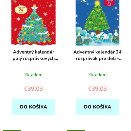
p
r
i
o
s
d
p
u
r
k
o
t
d
o
Adventný kalendár
Adventný kalendár 24
u
v
plný rozprávkových
rozprávok pre deti -
k
kníh - Svojtka
Svojtka
t
Skladom
Skladom
o
v
€39,03
€39,03
DO KOŠÍKA
DO KOŠÍKA