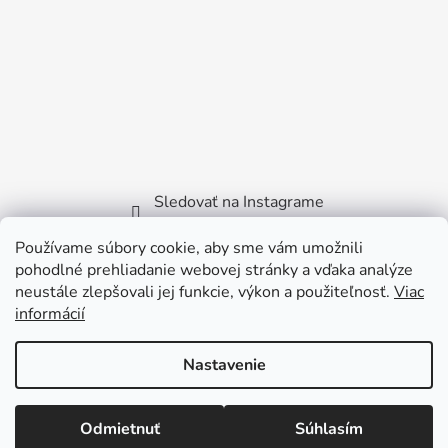
Sledovať na Instagrame
Používame súbory cookie, aby sme vám umožnili
Facebook
pohodlné prehliadanie webovej stránky a vďaka analýze
neustále zlepšovali jej funkcie, výkon a použiteľnosť.
Viac
informácií
Nastavenie
Vytvoril Shoptet
Copyright 2026
Littlebird.sk
. Všetky práva vyhradené.
Odmietnuť
Súhlasím
Viktora Bilčíka 2722/35 - 915 01 Nové Mesto nad