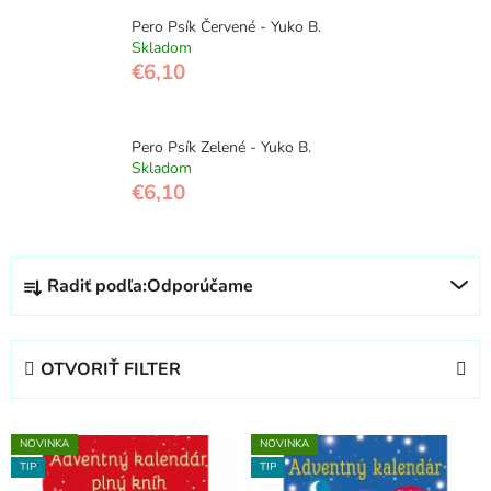
Pero Psík Červené - Yuko B.
Skladom
€6,10
Pero Psík Zelené - Yuko B.
Skladom
€6,10
R
Radiť podľa:
Odporúčame
a
d
e
OTVORIŤ FILTER
n
i
V
e
NOVINKA
NOVINKA
ý
p
TIP
TIP