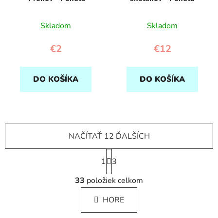
Skladom
Skladom
€2
€12
DO KOŠÍKA
DO KOŠÍKA
NAČÍTAŤ 12 ĎALŠÍCH
S
1
t
3
r
O
á
33
položiek celkom
v
n
l
k
HORE
á
o
d
v