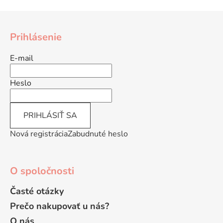
a
a
Z
c
n
á
i
i
Prihlásenie
e
e
p
p
ä
E-mail
r
t
v
i
Heslo
k
e
y
v
PRIHLÁSIŤ SA
ý
p
Nová registrácia
Zabudnuté heslo
i
s
u
O spoločnosti
Časté otázky
Prečo nakupovať u nás?
O nás