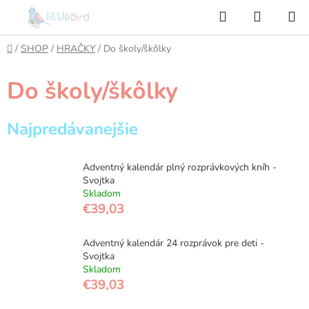
Prejsť
Hľadať
NÁKUP
na
KOŠÍK
obsah
Domov
/
SHOP
/
HRAČKY
/
Do školy/škôlky
Do školy/škôlky
Najpredávanejšie
Adventný kalendár plný rozprávkových kníh -
Svojtka
Skladom
€39,03
Adventný kalendár 24 rozprávok pre deti -
Svojtka
Skladom
€39,03