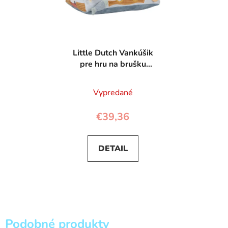
Little Dutch Vankúšik
pre hru na brušku
Námornícky záliv
Vypredané
€39,36
DETAIL
Podobné produkty