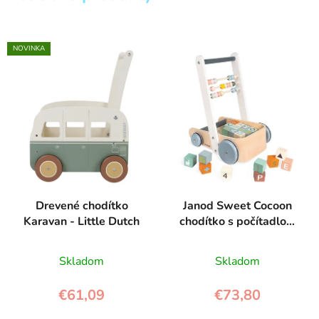
NOVINKA
Drevené chodítko
Janod Sweet Cocoon
Karavan - Little Dutch
chodítko s počítadlom
a kockami 20 ks
Skladom
Skladom
€61,09
€73,80