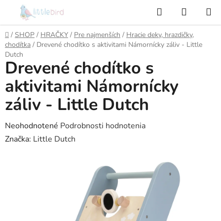
Prejsť
Hľadať
NÁKUP
na
KOŠÍK
obsah
Domov
/
SHOP
/
HRAČKY
/
Pre najmenších
/
Hracie deky, hrazdičky,
chodítka
/
Drevené chodítko s aktivitami Námornícky záliv - Little
Dutch
Drevené chodítko s
aktivitami Námornícky
záliv - Little Dutch
Priemerné
Neohodnotené
Podrobnosti hodnotenia
hodnotenie
Značka:
Little Dutch
produktu
je
0,0
z
5
hviezdičiek.