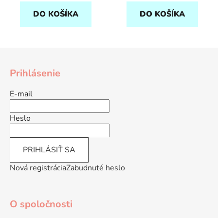
DO KOŠÍKA
DO KOŠÍKA
Z
á
Prihlásenie
p
ä
E-mail
t
i
Heslo
e
PRIHLÁSIŤ SA
Nová registrácia
Zabudnuté heslo
O spoločnosti