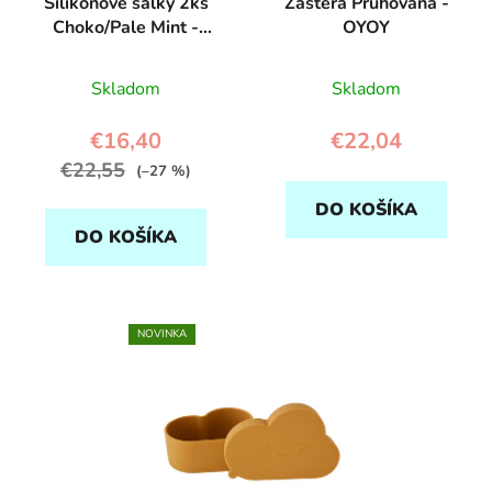
Silikónové šálky 2ks
Zástera Pruhovaná -
Choko/Pale Mint -
OYOY
OYOY
Skladom
Skladom
€16,40
€22,04
€22,55
(–27 %)
DO KOŠÍKA
DO KOŠÍKA
NOVINKA