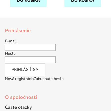
DO KOŠÍKA
DO KOŠÍKA
Z
á
Prihlásenie
p
ä
E-mail
t
i
Heslo
e
PRIHLÁSIŤ SA
Nová registrácia
Zabudnuté heslo
O spoločnosti
Časté otázky