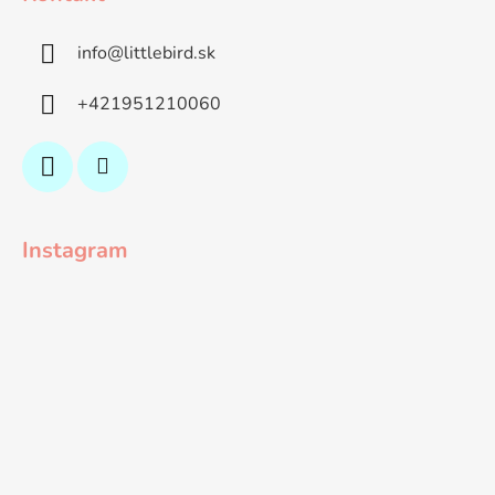
info
@
littlebird.sk
+421951210060
Instagram