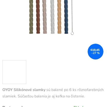
€18,45
–27 %
OYOY Silikónové slamky
sú balené po 6 ks rôznofarebných
slamiek. Súčasťou balenia je aj kefka na čistenie.