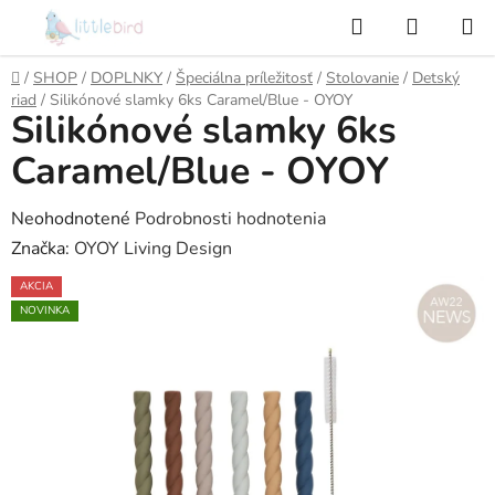
Prejsť
Hľadať
NÁKUP
na
KOŠÍK
obsah
Domov
/
SHOP
/
DOPLNKY
/
Špeciálna príležitosť
/
Stolovanie
/
Detský
riad
/
Silikónové slamky 6ks Caramel/Blue - OYOY
Silikónové slamky 6ks
Caramel/Blue - OYOY
Priemerné
Neohodnotené
Podrobnosti hodnotenia
hodnotenie
Značka:
OYOY Living Design
produktu
AKCIA
je
NOVINKA
0,0
z
5
hviezdičiek.