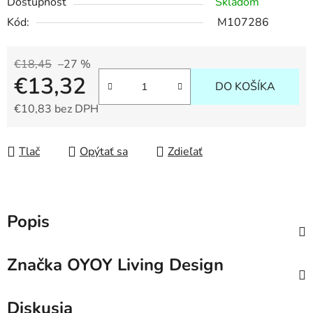
Dostupnosť
Skladom
Kód:
M107286
€18,45
–27 %
€13,32
DO KOŠÍKA
€10,83 bez DPH
Jednotková cena:
Tlač
Opýtať sa
Zdieľať
Popis
Značka
OYOY Living Design
Diskusia