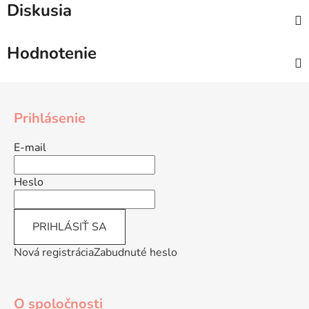
Diskusia
Hodnotenie
Z
á
Prihlásenie
p
ä
E-mail
t
i
Heslo
e
PRIHLÁSIŤ SA
Nová registrácia
Zabudnuté heslo
O spoločnosti