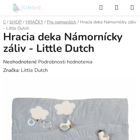
Prejsť
Hľadať
NÁKUP
na
KOŠÍK
obsah
Domov
/
SHOP
/
HRAČKY
/
Pre najmenších
/
Hracia deka Námornícky záliv
- Little Dutch
Hracia deka Námornícky
záliv - Little Dutch
Priemerné
Neohodnotené
Podrobnosti hodnotenia
hodnotenie
Značka:
Little Dutch
produktu
je
0,0
z
5
hviezdičiek.