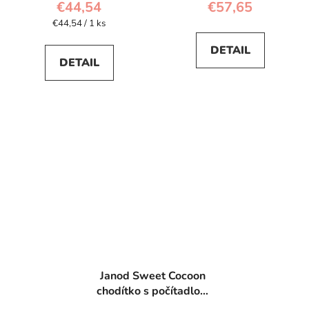
€44,54
€57,65
Jednotková
€44,54 / 1 ks
cena:
DETAIL
DETAIL
Janod Sweet Cocoon
chodítko s počítadlom
a kockami 20 ks