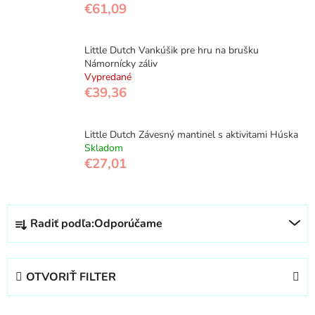
€61,09
Little Dutch Vankúšik pre hru na brušku
Námornícky záliv
Vypredané
€39,36
Little Dutch Závesný mantinel s aktivitami Húska
Skladom
€27,01
R
Radiť podľa:
Odporúčame
a
d
e
OTVORIŤ FILTER
n
i