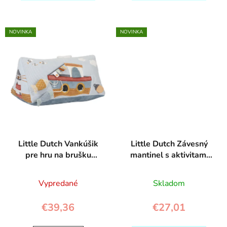
NOVINKA
NOVINKA
Little Dutch Vankúšik
Little Dutch Závesný
pre hru na brušku
mantinel s aktivitami
Námornícky záliv
Húska
Vypredané
Skladom
€39,36
€27,01