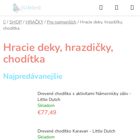
Prejsť
Hľadať
NÁKUP
na
KOŠÍK
obsah
Domov
/
SHOP
/
HRAČKY
/
Pre najmenších
/
Hracie deky, hrazdičky,
chodítka
Hracie deky, hrazdičky,
chodítka
Najpredávanejšie
Drevené chodítko s aktivitami Námornícky záliv -
Little Dutch
Skladom
€77,49
Drevené chodítko Karavan - Little Dutch
Skladom