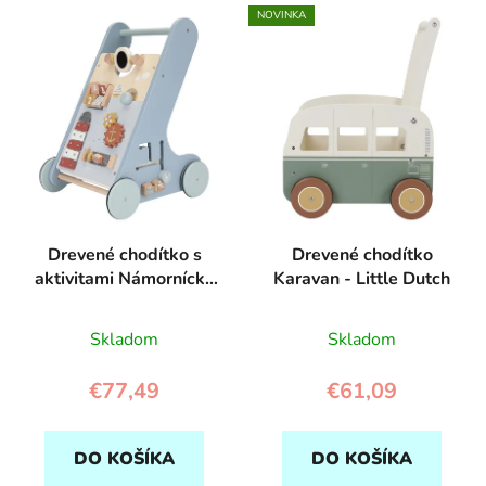
V
e
NOVINKA
ý
p
p
r
i
o
s
d
p
u
r
k
o
t
d
o
Drevené chodítko s
Drevené chodítko
u
v
aktivitami Námornícky
Karavan - Little Dutch
k
záliv - Little Dutch
t
Skladom
Skladom
o
v
€77,49
€61,09
DO KOŠÍKA
DO KOŠÍKA