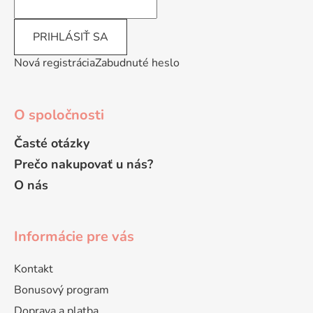
p
e
r
v
PRIHLÁSIŤ SA
k
y
Nová registrácia
Zabudnuté heslo
v
ý
p
O spoločnosti
i
s
Časté otázky
u
Prečo nakupovať u nás?
O nás
Informácie pre vás
Kontakt
Bonusový program
Doprava a platba