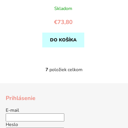
Skladom
€73,80
DO KOŠÍKA
7
položiek celkom
O
v
l
Z
á
á
d
Prihlásenie
p
a
ä
c
E-mail
t
i
e
i
Heslo