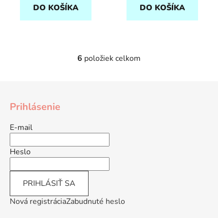
DO KOŠÍKA
DO KOŠÍKA
6
položiek celkom
O
v
l
Z
á
á
d
Prihlásenie
p
a
ä
c
E-mail
t
i
e
i
Heslo
p
e
r
v
PRIHLÁSIŤ SA
k
y
Nová registrácia
Zabudnuté heslo
v