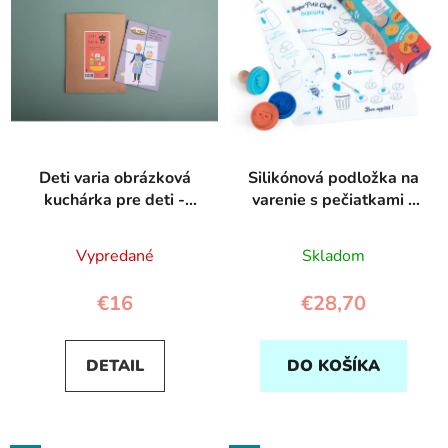
p
r
i
o
s
d
p
u
r
k
o
t
d
o
Deti varia obrázková
Silikónová podložka na
u
v
kuchárka pre deti -
varenie s pečiatkami -
k
Poketo
Super Petit
t
Vypredané
Skladom
o
v
€16
€28,70
DETAIL
DO KOŠÍKA