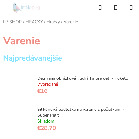
Prejsť
Hľadať
NÁKUP
na
KOŠÍK
obsah
Domov
/
SHOP
/
HRAČKY
/
Hračky
/
Varenie
Varenie
Najpredávanejšie
Deti varia obrázková kuchárka pre deti - Poketo
Vypredané
€16
Silikónová podložka na varenie s pečiatkami -
Super Petit
Skladom
€28,70