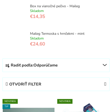
Box na vianočné pečivo - Maileg
Skladom
€14,35
Maileg Termoska s hrnčekmi - mint
Skladom
€24,60
R
Radiť podľa:
Odporúčame
a
d
e
OTVORIŤ FILTER
n
i
V
e
NOVINKA
NOVINKA
ý
p
TIP