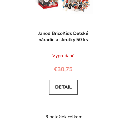
Janod BricoKids Detské
náradie a skrutky 50 ks
Vypredané
€30,75
DETAIL
3
položiek celkom
O
v