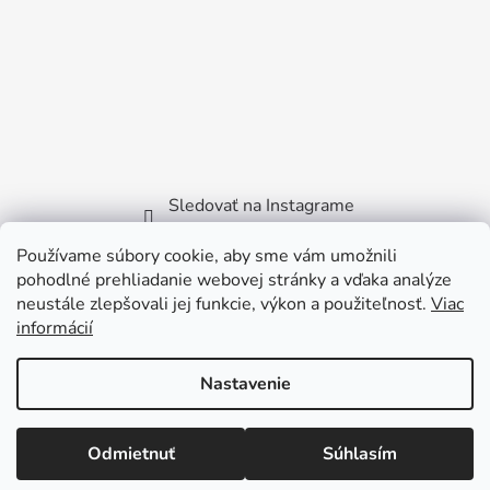
Sledovať na Instagrame
Používame súbory cookie, aby sme vám umožnili
Facebook
pohodlné prehliadanie webovej stránky a vďaka analýze
neustále zlepšovali jej funkcie, výkon a použiteľnosť.
Viac
informácií
Nastavenie
Vytvoril Shoptet
Copyright 2026
Littlebird.sk
. Všetky práva vyhradené.
Odmietnuť
Súhlasím
Viktora Bilčíka 2722/35 - 915 01 Nové Mesto nad
Váhom