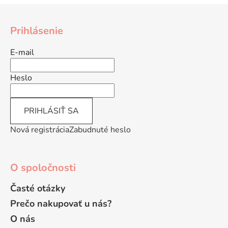
l
Z
á
á
d
Prihlásenie
p
a
ä
c
E-mail
t
i
e
i
Heslo
p
e
r
v
PRIHLÁSIŤ SA
k
y
Nová registrácia
Zabudnuté heslo
v
ý
p
O spoločnosti
i
s
Časté otázky
u
Prečo nakupovať u nás?
O nás