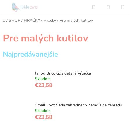
Prejsť
Hľadať
NÁKUP
na
KOŠÍK
obsah
Domov
/
SHOP
/
HRAČKY
/
Hračky
/
Pre malých kutilov
Pre malých kutilov
Najpredávanejšie
Janod BricoKids detská Vŕtačka
Skladom
€23,58
Small Foot Sada zahradného náradia na záhradu
Skladom
€23,58