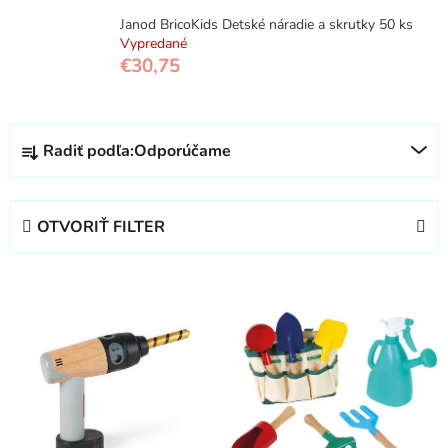
Janod BricoKids Detské náradie a skrutky 50 ks
Vypredané
€30,75
R
Radiť podľa:
Odporúčame
a
d
e
OTVORIŤ FILTER
n
i
V
e
ý
p
p
r
i
o
s
d
p
u
r
k