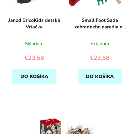
o
t
d
o
Janod BricoKids detská
Small Foot Sada
u
v
Vŕtačka
zahradného náradia na
k
záhradu
t
Skladom
Skladom
o
v
€23,58
€23,58
DO KOŠÍKA
DO KOŠÍKA