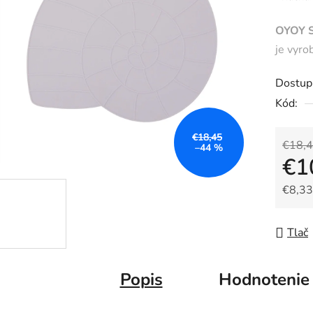
produk
OYOY Si
je
je vyro
0,0
z
Dostup
5
Kód:
hviezdič
€18,45
€18,
–44 %
€1
€8,33
Jedno
Tlač
Popis
Hodnotenie