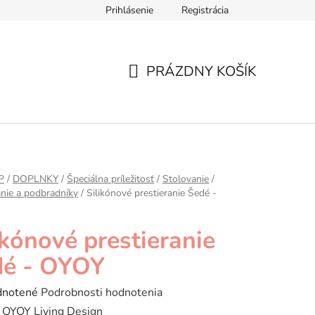
Prihlásenie
Registrácia
ár
Formulár na odstúpenie od zmluvy
Ochrana osobných úd
PRÁZDNY KOŠÍK
NÁKUPNÝ
KOŠÍK
P
/
DOPLNKY
/
Špeciálna príležitosť
/
Stolovanie
/
anie a podbradníky
/
Silikónové prestieranie Šedé -
ikónové prestieranie
dé - OYOY
rné
notené
Podrobnosti hodnotenia
enie
:
OYOY Living Design