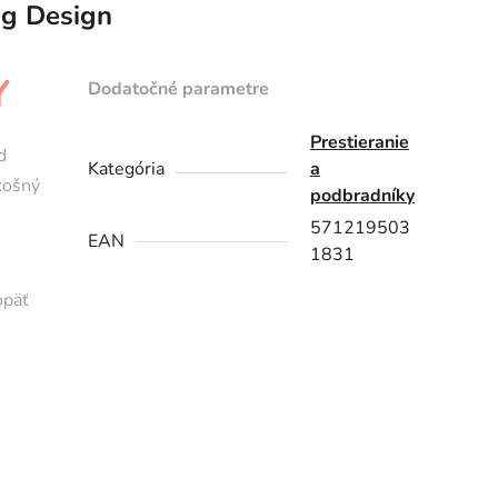
g Design
Y
Dodatočné parametre
Prestieranie
d
Kategória
a
zkošný
podbradníky
571219503
EAN
1831
opäť