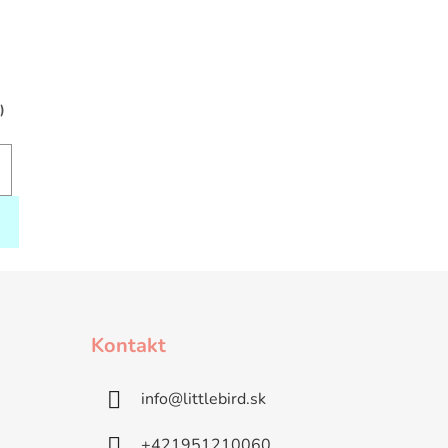
)
Kontakt
info
@
littlebird.sk
+421951210060