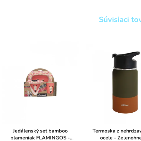
Súvisiaci to
Jedálenský set bamboo
Termoska z nehrdzav
plameniak FLAMINGOS -
ocele - Zelenohn