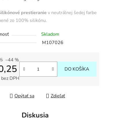
tu
likónové prestieranie
v neutrálnej šedej farbe
bené zo 100% silikónu.
nosť
Skladom
M107026
iek.
45
–44 %
0,25
DO KOŠÍKA
 bez DPH
tková cena:
Opýtať sa
Zdieľať
Diskusia