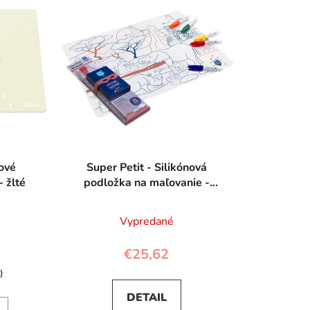
lové
Super Petit - Silikónová
- žlté
podložka na maľovanie -
Savana
Vypredané
€25,62
)
DETAIL