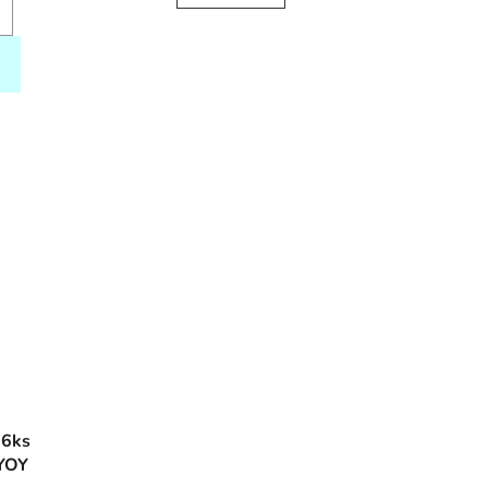
 6ks
OYOY