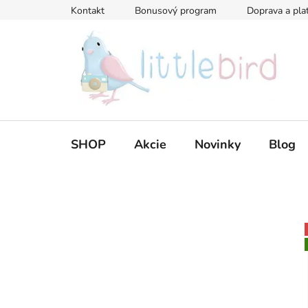
Prejsť
Kontakt
Bonusový program
Doprava a pla
na
obsah
SHOP
Akcie
Novinky
Blog
B
o
č
n
ý
p