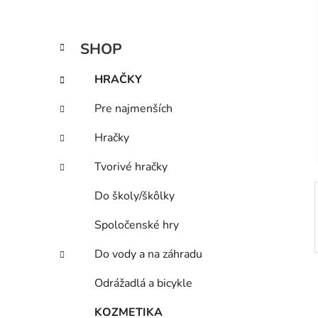
a
n
K
Preskočiť
SHOP
e
a
kategórie
l
t
HRAČKY
e
g
Pre najmenších
ó
r
Hračky
i
e
Tvorivé hračky
Do školy/škôlky
Spoločenské hry
Do vody a na záhradu
Odrážadlá a bicykle
KOZMETIKA