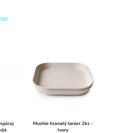
var
ujúcej
Mushie hranatý tanier 2ks -
edá
Ivory