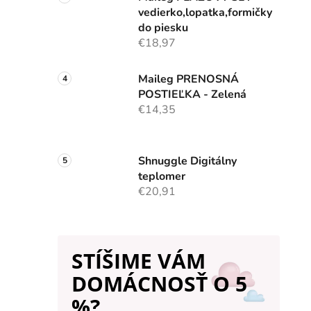
vedierko,lopatka,formičky
do piesku
€18,97
Maileg PRENOSNÁ
POSTIEĽKA - Zelená
€14,35
Shnuggle Digitálny
teplomer
€20,91
STÍŠIME VÁM
DOMÁCNOSŤ O 5
%?