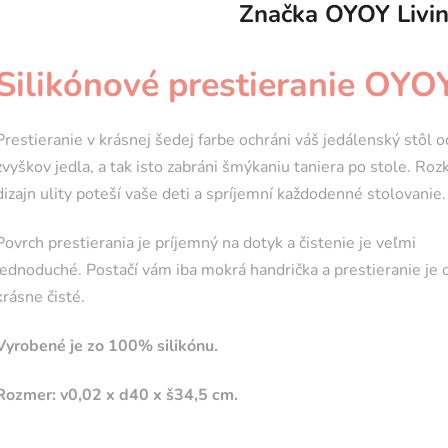
Značka
OYOY Livin
Silikónové prestieranie OYO
Prestieranie v krásnej šedej farbe ochráni váš jedálenský stôl o
zvyškov jedla, a tak isto zabráni šmýkaniu taniera po stole. Ro
dizajn ulity poteší vaše deti a spríjemní každodenné stolovanie.
Povrch prestierania je príjemný na dotyk a čistenie je veľmi
jednoduché. Postačí vám iba mokrá handrička a prestieranie je 
krásne čisté.
Vyrobené je zo 100% silikónu.
Rozmer: v0,02 x d40 x š34,5 cm.