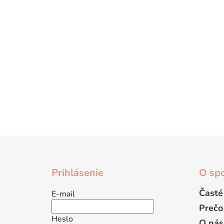
Z
á
Prihlásenie
O spo
p
ä
Časté
E-mail
t
Prečo
i
Heslo
O nás