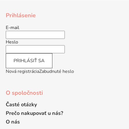
Z
á
Prihlásenie
p
ä
E-mail
t
i
Heslo
e
PRIHLÁSIŤ SA
Nová registrácia
Zabudnuté heslo
O spoločnosti
Časté otázky
Prečo nakupovať u nás?
O nás