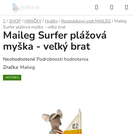
Prejsť
Hľadať
NÁKUP
na
KOŠÍK
obsah
Domov
/
SHOP
/
HRAČKY
/
Hračky
/
Rozprávkový svet MAILEG
/
Maileg
Surfer plážová myška - veľký brat
Maileg Surfer plážová
myška - veľký brat
Priemerné
Neohodnotené
Podrobnosti hodnotenia
hodnotenie
Značka:
Maileg
produktu
NOVINKA
je
0,0
z
5
hviezdičiek.