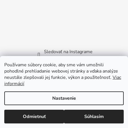
Sledovať na Instagrame
Používame súbory cookie, aby sme vám umožnili
Facebook
pohodlné prehliadanie webovej stránky a vďaka analýze
neustále zlepšovali jej funkcie, výkon a použiteľnosť.
Viac
informácií
Nastavenie
Vytvoril Shoptet
Copyright 2026
Littlebird.sk
. Všetky práva vyhradené.
Odmietnuť
Súhlasím
Viktora Bilčíka 2722/35 - 915 01 Nové Mesto nad
Váhom