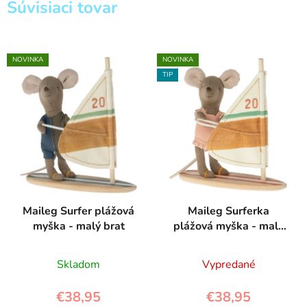
Súvisiaci tovar
NOVINKA
NOVINKA
TIP
Maileg Surfer plážová
Maileg Surferka
myška - malý brat
plážová myška - malá
sestra
Skladom
Vypredané
€38,95
€38,95