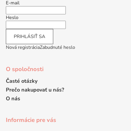
ä
E-mail
t
i
Heslo
e
PRIHLÁSIŤ SA
Nová registrácia
Zabudnuté heslo
O spoločnosti
Časté otázky
Prečo nakupovať u nás?
O nás
Informácie pre vás