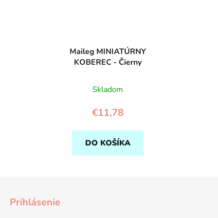
Maileg MINIATÚRNY
KOBEREC - Čierny
Skladom
€11,78
DO KOŠÍKA
Z
á
Prihlásenie
p