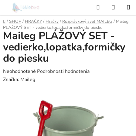
Prejsť
Hľadať
NÁKUP
na
KOŠÍK
obsah
Domov
/
SHOP
/
HRAČKY
/
Hračky
/
Rozprávkový svet MAILEG
/
Maileg
PLÁŽOVÝ SET - vedierko,lopatka,formičky do piesku
Maileg PLÁŽOVÝ SET -
vedierko,lopatka,formičky
do piesku
Priemerné
Neohodnotené
Podrobnosti hodnotenia
hodnotenie
Značka:
Maileg
produktu
je
0,0
z
5
hviezdičiek.