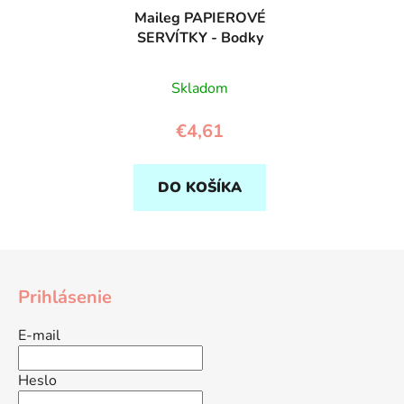
Maileg PAPIEROVÉ
SERVÍTKY - Bodky
Skladom
€4,61
DO KOŠÍKA
Z
á
Prihlásenie
p
ä
E-mail
t
i
Heslo
e