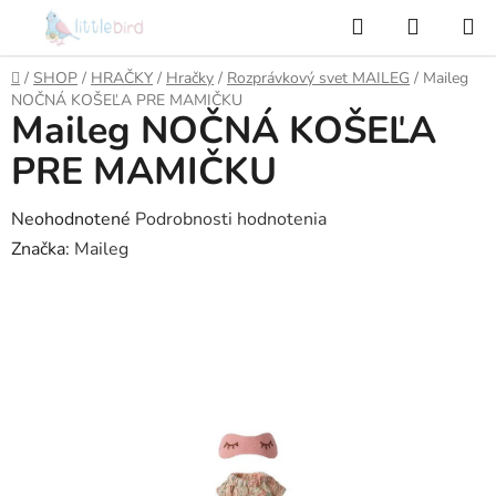
Prejsť
Hľadať
NÁKUP
na
KOŠÍK
obsah
Domov
/
SHOP
/
HRAČKY
/
Hračky
/
Rozprávkový svet MAILEG
/
Maileg
NOČNÁ KOŠEĽA PRE MAMIČKU
Maileg NOČNÁ KOŠEĽA
PRE MAMIČKU
Priemerné
Neohodnotené
Podrobnosti hodnotenia
hodnotenie
Značka:
Maileg
produktu
je
0,0
z
5
hviezdičiek.