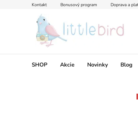
Prejsť
Kontakt
Bonusový program
Doprava a pla
na
obsah
SHOP
Akcie
Novinky
Blog
B
o
č
n
ý
p