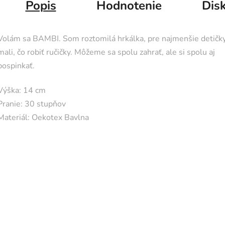
Popis
Hodnotenie
Dis
Volám sa BAMBI. Som roztomilá hrkálka, pre najmenšie detičky
mali, čo robiť ručičky. Môžeme sa spolu zahrať, ale si spolu aj
pospinkať.
Výška: 14 cm
Pranie: 30 stupňov
Materiál: Oekotex Bavlna