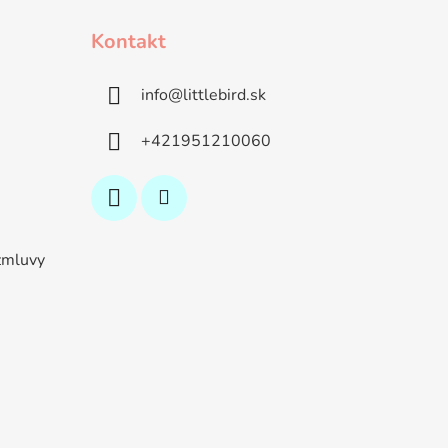
Kontakt
info
@
littlebird.sk
+421951210060
zmluvy