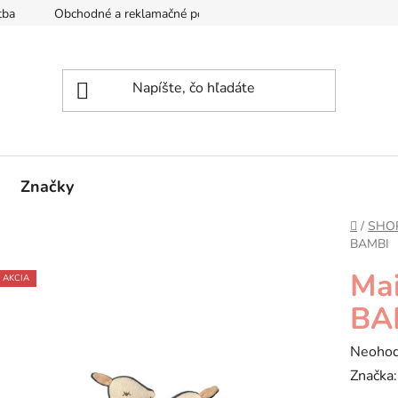
tba
Obchodné a reklamačné podmienky
Reklamačný formul
Značky
Domov
/
SHO
BAMBI
Ma
AKCIA
BA
Prieme
Neohod
hodnot
Značka