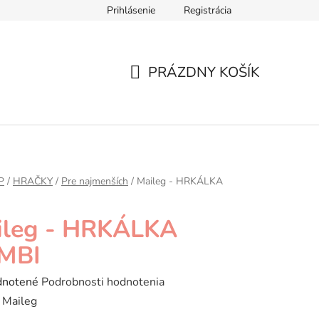
Prihlásenie
Registrácia
ár
Formulár na odstúpenie od zmluvy
Ochrana osobných úd
PRÁZDNY KOŠÍK
NÁKUPNÝ
KOŠÍK
P
/
HRAČKY
/
Pre najmenších
/
Maileg - HRKÁLKA
ileg - HRKÁLKA
MBI
rné
notené
Podrobnosti hodnotenia
enie
:
Maileg