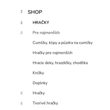
a
n
K
Preskočiť
SHOP
e
a
kategórie
l
t
HRAČKY
e
g
Pre najmenších
ó
r
Cumlíky, klipy a púzdra na cumlíky
i
e
Hračky pre najmenších
Hracie deky, hrazdičky, chodítka
Knižky
Doplnky
Hračky
Tvorivé hračky