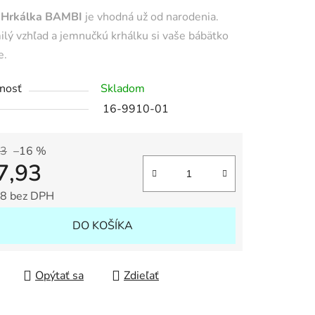
tu
 Hrkálka BAMBI
je vhodná už od narodenia.
lý vzhľad a jemnučkú krhálku si vaše bábätko
e.
nosť
Skladom
iek.
16-9910-01
53
–16 %
7,93
8 bez DPH
tková cena:
DO KOŠÍKA
Opýtať sa
Zdieľať