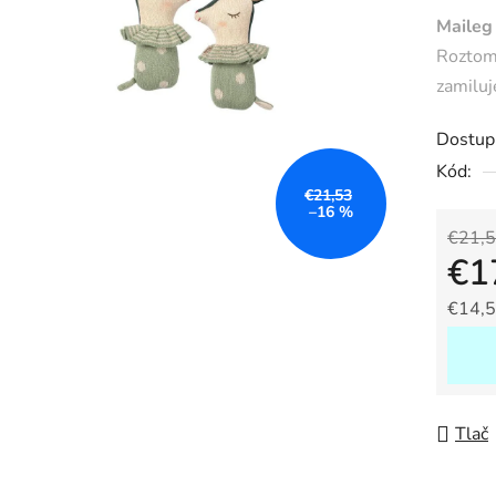
produk
Maileg
je
Roztomi
0,0
zamiluj
z
5
Dostup
hviezdič
Kód:
€21,53
–16 %
€21,
€1
€14,5
Jedno
Tlač