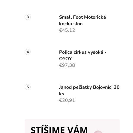
Small Foot Motorická
kocka slon
€45,12
Polica cirkus vysoká -
OYOY
€97,38
Janod pečiatky Bojovníci 30
ks
€20,91
STÍŠIME VÁM