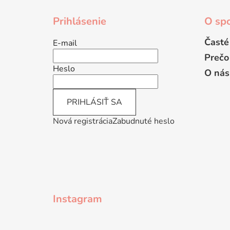
Z
á
Prihlásenie
O spo
p
ä
Časté
E-mail
t
Prečo
i
Heslo
O nás
e
PRIHLÁSIŤ SA
Nová registrácia
Zabudnuté heslo
Instagram