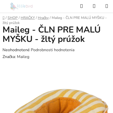
Prejsť
Hľadať
NÁKUP
na
KOŠÍK
obsah
Domov
/
SHOP
/
HRAČKY
/
Hračky
/
Maileg - ČLN PRE MALÚ MYŠKU -
žltý prúžok
Maileg - ČLN PRE MALÚ
MYŠKU - žltý prúžok
Priemerné
Neohodnotené
Podrobnosti hodnotenia
hodnotenie
Značka:
Maileg
produktu
je
0,0
z
5
hviezdičiek.