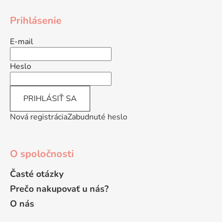
Z
á
Prihlásenie
p
ä
E-mail
t
i
Heslo
e
PRIHLÁSIŤ SA
Nová registrácia
Zabudnuté heslo
O spoločnosti
Časté otázky
Prečo nakupovať u nás?
O nás