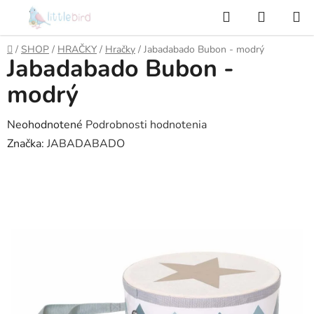
Prejsť
Hľadať
NÁKUP
na
KOŠÍK
obsah
Domov
/
SHOP
/
HRAČKY
/
Hračky
/
Jabadabado Bubon - modrý
Jabadabado Bubon -
modrý
Priemerné
Neohodnotené
Podrobnosti hodnotenia
hodnotenie
Značka:
JABADABADO
produktu
je
0,0
z
5
hviezdičiek.