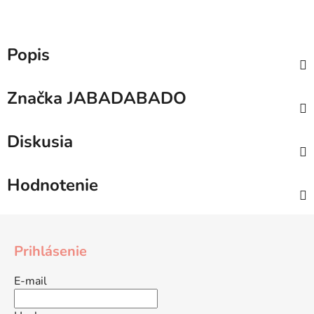
Popis
Značka
JABADABADO
Diskusia
Hodnotenie
Z
á
Prihlásenie
p
ä
E-mail
t