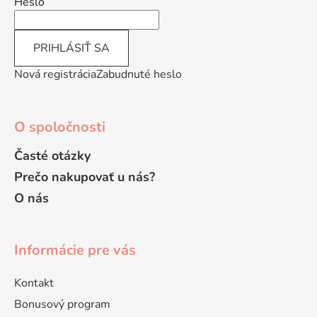
i
Heslo
e
PRIHLÁSIŤ SA
Nová registrácia
Zabudnuté heslo
O spoločnosti
Časté otázky
Prečo nakupovať u nás?
O nás
Informácie pre vás
Kontakt
Bonusový program