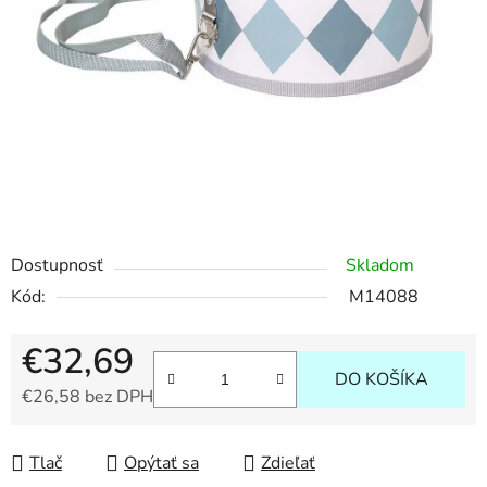
Dostupnosť
Skladom
Kód:
M14088
€32,69
DO KOŠÍKA
€26,58 bez DPH
Jednotková cena:
Tlač
Opýtať sa
Zdieľať