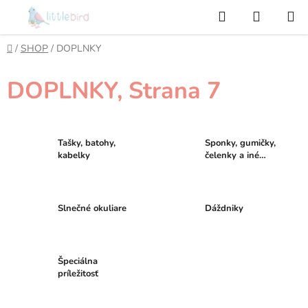
Prejsť
Hľadať
NÁKUP
na
KOŠÍK
obsah
Domov
/
SHOP
/
DOPLNKY
DOPLNKY
, Strana 7
Tašky, batohy,
Sponky, gumičky,
kabelky
čelenky a iné
krásne doplnky
Slnečné okuliare
Dáždniky
Špeciálna
príležitosť