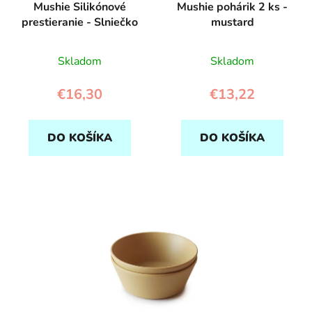
Mushie Silikónové
Mushie pohárik 2 ks -
u
v
prestieranie - Slniečko
mustard
k
t
Skladom
Skladom
o
v
€16,30
€13,22
DO KOŠÍKA
DO KOŠÍKA