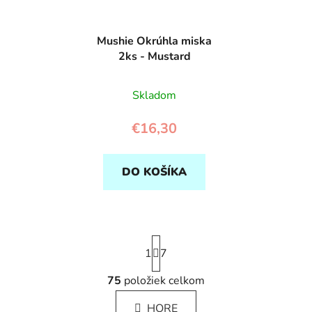
Mushie Okrúhla miska
2ks - Mustard
Skladom
€16,30
DO KOŠÍKA
S
1
t
7
r
á
75
položiek celkom
O
n
v
k
HORE