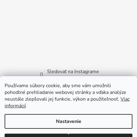
Sledovať na Instagrame
Používame súbory cookie, aby sme vám umožnili
Facebook
pohodlné prehliadanie webovej stránky a vďaka analýze
neustále zlepšovali jej funkcie, výkon a použiteľnosť.
Viac
informácií
Nastavenie
Vytvoril Shoptet
Copyright 2026
Littlebird.sk
. Všetky práva vyhradené.