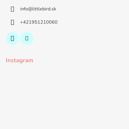
info
@
littlebird.sk
+421951210060
Instagram