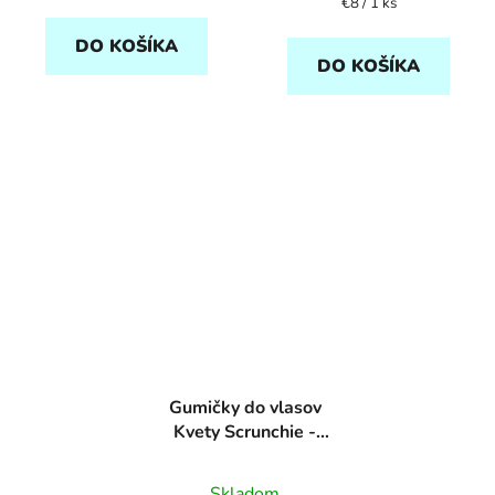
Jednotková
€8 / 1 ks
cena:
DO KOŠÍKA
DO KOŠÍKA
Gumičky do vlasov
Kvety Scrunchie -
Rockahula
Skladom