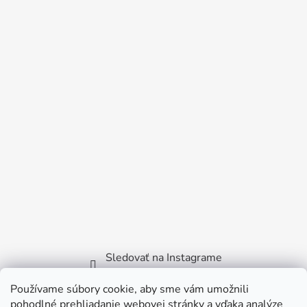
Sledovať na Instagrame
Používame súbory cookie, aby sme vám umožnili
Facebook
pohodlné prehliadanie webovej stránky a vďaka analýze