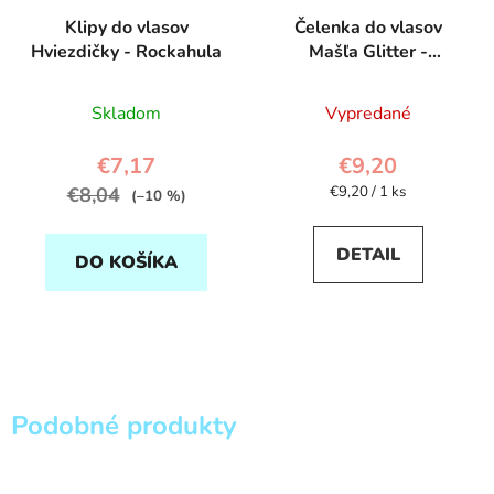
Klipy do vlasov
Čelenka do vlasov
Hviezdičky - Rockahula
Mašľa Glitter -
Rockahula
Skladom
Vypredané
€7,17
€9,20
Jednotková
€8,04
€9,20 / 1 ks
(–10 %)
cena:
DETAIL
DO KOŠÍKA
Podobné produkty