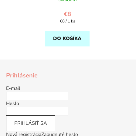
€8
Jednotková
€8 / 1 ks
cena:
DO KOŠÍKA
Z
á
Prihlásenie
p
ä
E-mail
t
i
Heslo
e
PRIHLÁSIŤ SA
Nová registrácia
Zabudnuté heslo