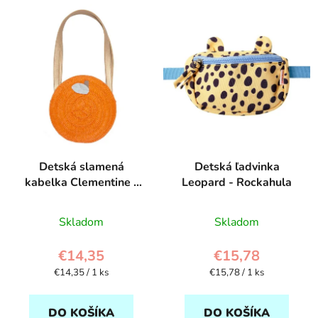
Detská slamená
Detská ľadvinka
kabelka Clementine -
Leopard - Rockahula
Rockahula
Skladom
Skladom
€14,35
€15,78
Jednotková
Jednotková
€14,35 / 1 ks
€15,78 / 1 ks
cena:
cena:
DO KOŠÍKA
DO KOŠÍKA