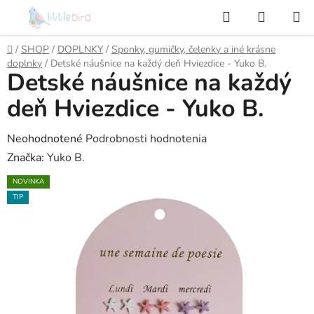
Prejsť
Hľadať
NÁKUP
na
KOŠÍK
obsah
Domov
/
SHOP
/
DOPLNKY
/
Sponky, gumičky, čelenky a iné krásne
doplnky
/
Detské náušnice na každý deň Hviezdice - Yuko B.
Detské náušnice na každý
deň Hviezdice - Yuko B.
Priemerné
Neohodnotené
Podrobnosti hodnotenia
hodnotenie
Značka:
Yuko B.
produktu
NOVINKA
je
TIP
0,0
z
5
hviezdičiek.