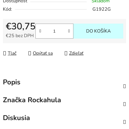
Dostupnosť
Skladom
Kód:
G1922G
€30,75
DO KOŠÍKA
€25 bez DPH
Jednotková cena:
Tlač
Opýtať sa
Zdieľať
Popis
Značka
Rockahula
Diskusia