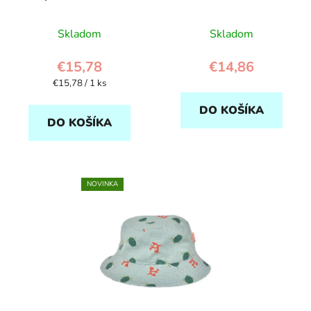
Rockahula
Skladom
Skladom
€15,78
€14,86
Jednotková
€15,78 / 1 ks
cena:
DO KOŠÍKA
DO KOŠÍKA
NOVINKA