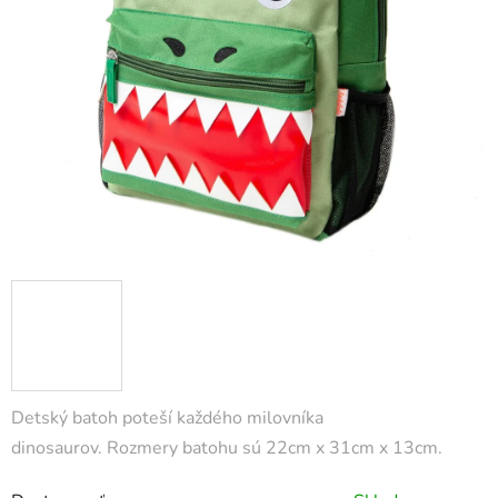
Detský batoh poteší každého milovníka
dinosaurov.
Rozmery batohu sú 22cm x 31cm x 13cm.