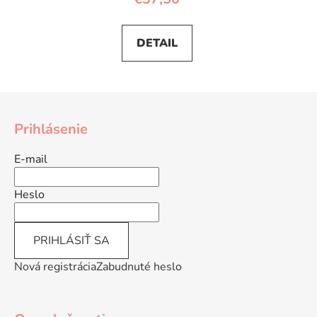
DETAIL
Z
á
Prihlásenie
p
ä
E-mail
t
i
Heslo
e
PRIHLÁSIŤ SA
Nová registrácia
Zabudnuté heslo