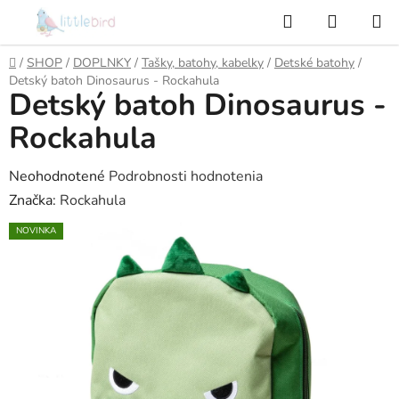
Prejsť
Hľadať
NÁKUP
na
KOŠÍK
obsah
Domov
/
SHOP
/
DOPLNKY
/
Tašky, batohy, kabelky
/
Detské batohy
/
Detský batoh Dinosaurus - Rockahula
Detský batoh Dinosaurus -
Rockahula
Priemerné
Neohodnotené
Podrobnosti hodnotenia
hodnotenie
Značka:
Rockahula
produktu
NOVINKA
je
0,0
z
5
hviezdičiek.