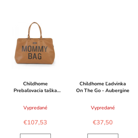
Childhome
Childhome Ľadvinka
Prebaľovacia taška
On The Go - Aubergine
Mommy Bag Brown
Vypredané
Vypredané
€107,53
€37,50