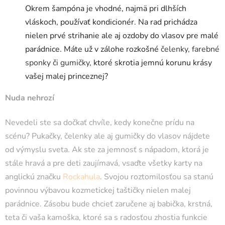
Okrem šampóna je vhodné, najmä pri dlhších
vláskoch, používať kondicionér. Na rad prichádza
nielen prvé strihanie ale aj ozdoby do vlasov pre malé
parádnice. Máte už v zálohe rozkošné
čelenky, farebné
sponky či gumičky,
ktoré skrotia jemnú korunu krásy
vašej malej princeznej?
Nuda nehrozí
Nevedeli ste sa dočkať chvíle, kedy konečne prídu na
scénu? Pukačky, čelenky ale aj gumičky do vlasov nájdete
od výmyslu sveta. Ak ste za jemnosť s nápadom, ktorá je
stále hravá a pre deti zaujímavá, vsaďte všetky karty na
anglickú značku
Rockahula
. Svojou roztomilosťou sa stanú
povinnou výbavou kozmetickej taštičky nielen malej
parádnice. Zásobu bude chcieť zaručene aj babička, krstná,
teta či vaša kamoška, ktoré sa s radosťou zhostia funkcie