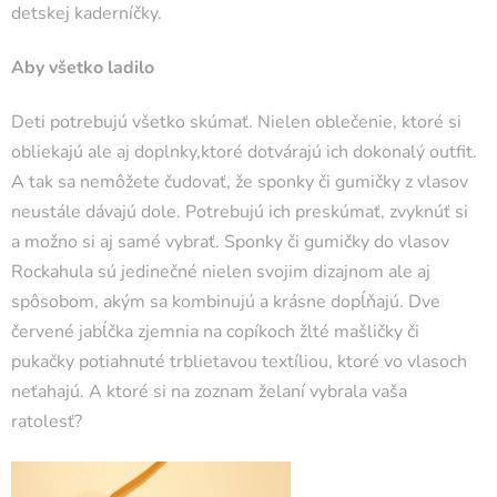
detskej kaderníčky.
Aby všetko ladilo
Deti potrebujú všetko skúmať. Nielen oblečenie, ktoré si
obliekajú ale aj doplnky,ktoré dotvárajú ich dokonalý outfit.
A tak sa nemôžete čudovať, že sponky či gumičky z vlasov
neustále dávajú dole. Potrebujú ich preskúmať, zvyknúť si
a možno si aj samé vybrať. Sponky či gumičky do vlasov
Rockahula sú jedinečné nielen svojim dizajnom ale aj
spôsobom, akým sa kombinujú a krásne dopĺňajú. Dve
červené jabĺčka zjemnia na copíkoch žlté mašličky či
pukačky potiahnuté trblietavou textíliou, ktoré vo vlasoch
neťahajú. A ktoré si na zoznam želaní vybrala vaša
ratolesť?