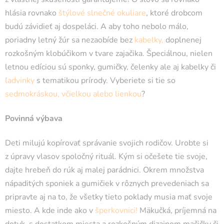
hlásia rovnako
štýlové slnečné okuliare
, ktoré drobcom
budú závidieť aj dospeláci. A aby toho nebolo málo,
poriadny letný žúr sa nezaobíde bez
kabelky
,
doplnenej
rozkošným klobúčikom v tvare zajačika. Špeciálnou, nielen
letnou edíciou sú sponky, gumičky, čelenky ale aj kabelky či
ľadvinky
s tematikou prírody. Vyberiete si tie so
sedmokráskou, včielkou alebo lienkou
?
Povinná výbava
Deti milujú kopírovať správanie svojich rodičov. Urobte si
z úpravy vlasov spoločný rituál. Kým si očešete tie svoje,
dajte hrebeň do rúk aj malej parádnici. Okrem množstva
nápaditých sponiek a gumičiek v rôznych prevedeniach sa
pripravte aj na to, že všetky tieto poklady musia mať svoje
miesto. A kde inde ako v
šperkovnici
!
Mäkučká, príjemná na