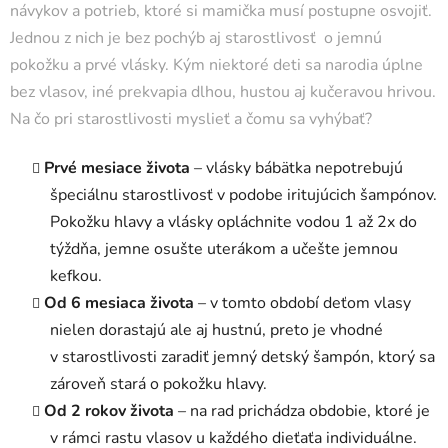
návykov a potrieb, ktoré si mamička musí postupne osvojiť.
Jednou z nich je bez pochýb aj starostlivosť o jemnú
pokožku a prvé vlásky. Kým niektoré deti sa narodia úplne
bez vlasov, iné prekvapia dlhou, hustou aj kučeravou hrivou.
Na čo pri starostlivosti myslieť a čomu sa vyhýbať?
Prvé mesiace života
– vlásky bábätka nepotrebujú
špeciálnu starostlivosť v podobe iritujúcich šampónov.
Pokožku hlavy a vlásky opláchnite vodou 1 až 2x do
týždňa, jemne osušte uterákom a učešte jemnou
kefkou.
Od 6 mesiaca života
– v tomto období deťom vlasy
nielen dorastajú ale aj hustnú, preto je vhodné
v starostlivosti zaradiť jemný detský šampón, ktorý sa
zároveň stará o pokožku hlavy.
Od 2 rokov života
– na rad prichádza obdobie, ktoré je
v rámci rastu vlasov u každého dieťaťa individuálne.