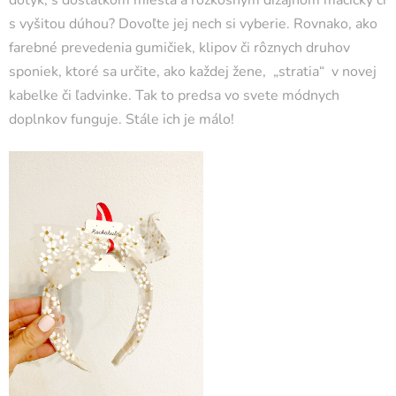
dotyk, s dostatkom miesta a rozkošným dizajnom mačičky či
s vyšitou dúhou? Dovoľte jej nech si vyberie. Rovnako, ako
farebné prevedenia gumičiek, klipov či rôznych druhov
sponiek, ktoré sa určite, ako každej žene, „stratia“ v novej
kabelke či ľadvinke. Tak to predsa vo svete módnych
doplnkov funguje. Stále ich je málo!