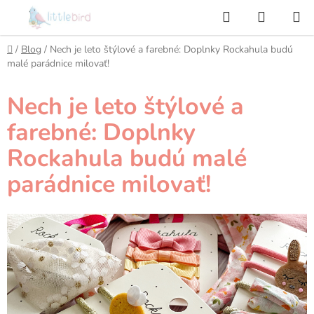
Prejsť
Hľadať
NÁKUP
na
KOŠÍK
obsah
Domov
/
Blog
/
Nech je leto štýlové a farebné: Doplnky Rockahula budú
malé parádnice milovať!
Nech je leto štýlové a
farebné: Doplnky
Rockahula budú malé
parádnice milovať!