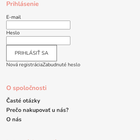
Prihlásenie
p
ä
E-mail
t
i
Heslo
e
PRIHLÁSIŤ SA
Nová registrácia
Zabudnuté heslo
O spoločnosti
Časté otázky
Prečo nakupovať u nás?
O nás