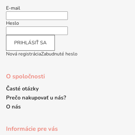
ä
E-mail
t
i
Heslo
e
PRIHLÁSIŤ SA
Nová registrácia
Zabudnuté heslo
O spoločnosti
Časté otázky
Prečo nakupovať u nás?
O nás
Informácie pre vás