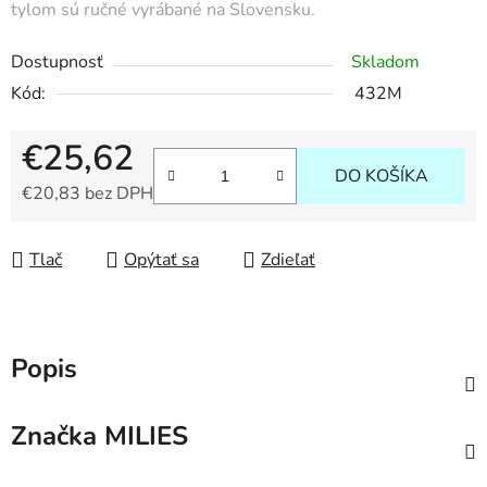
tylom sú ručné vyrábané na Slovensku.
Dostupnosť
Skladom
Kód:
432M
€25,62
DO KOŠÍKA
€20,83 bez DPH
Jednotková cena:
Tlač
Opýtať sa
Zdieľať
Popis
Značka
MILIES