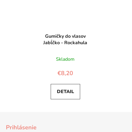
Gumičky do vlasov
Jabĺčko - Rockahula
Skladom
€8,20
DETAIL
Z
á
Prihlásenie
p