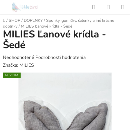
Prejsť
Hľadať
NÁKUP
na
KOŠÍK
obsah
Domov
/
SHOP
/
DOPLNKY
/
Sponky, gumičky, čelenky a iné krásne
doplnky
/
MILIES Ľanové krídla - Šedé
MILIES Ľanové krídla -
Šedé
Priemerné
Neohodnotené
Podrobnosti hodnotenia
hodnotenie
Značka:
MILIES
produktu
NOVINKA
je
0,0
z
5
hviezdičiek.