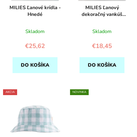
MILIES Ľanové krídla -
MILIES Ľanový
Hnedé
dekoračný vankúš
Balón s čipkou - Šedý
Skladom
Skladom
€25,62
€18,45
DO KOŠÍKA
DO KOŠÍKA
AKCIA
NOVINKA