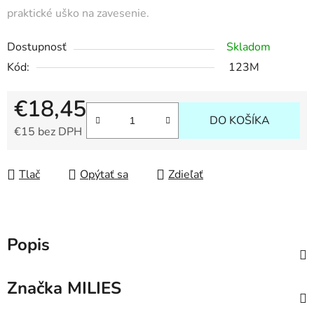
praktické uško na zavesenie.
Dostupnosť
Skladom
Kód:
123M
€18,45
DO KOŠÍKA
€15 bez DPH
Jednotková cena:
Tlač
Opýtať sa
Zdieľať
Popis
Značka
MILIES