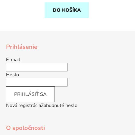
DO KOŠÍKA
Z
á
Prihlásenie
p
ä
E-mail
t
i
Heslo
e
PRIHLÁSIŤ SA
Nová registrácia
Zabudnuté heslo
O spoločnosti