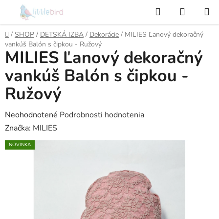
Prejsť
Hľadať
NÁKUP
na
KOŠÍK
obsah
Domov
/
SHOP
/
DETSKÁ IZBA
/
Dekorácie
/
MILIES Ľanový dekoračný
vankúš Balón s čipkou - Ružový
MILIES Ľanový dekoračný
vankúš Balón s čipkou -
Ružový
Priemerné
Neohodnotené
Podrobnosti hodnotenia
hodnotenie
Značka:
MILIES
produktu
NOVINKA
je
0,0
z
5
hviezdičiek.