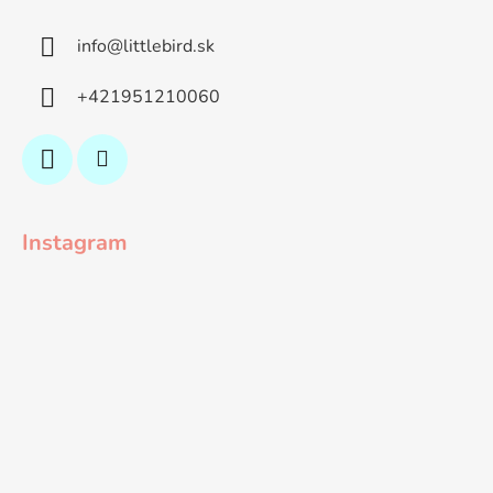
info
@
littlebird.sk
+421951210060
Instagram