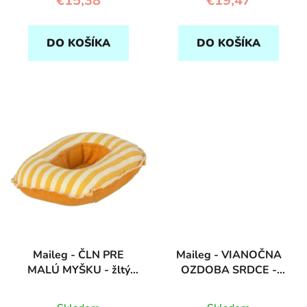
€15,38
€19,47
DO KOŠÍKA
DO KOŠÍKA
Maileg - ČLN PRE
Maileg - VIANOČNA
MALÚ MYŠKU - žltý
OZDOBA SRDCE -
prúžok
dusty grape