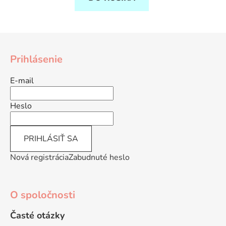
Z
á
Prihlásenie
p
ä
E-mail
t
i
Heslo
e
PRIHLÁSIŤ SA
Nová registrácia
Zabudnuté heslo
O spoločnosti
Časté otázky