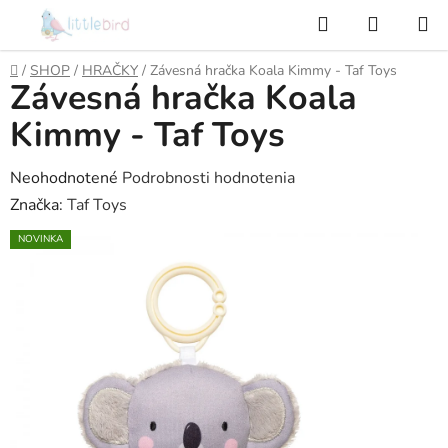
Prejsť
Hľadať
NÁKUP
na
KOŠÍK
obsah
Domov
/
SHOP
/
HRAČKY
/
Závesná hračka Koala Kimmy - Taf Toys
Závesná hračka Koala
Kimmy - Taf Toys
Priemerné
Neohodnotené
Podrobnosti hodnotenia
hodnotenie
Značka:
Taf Toys
produktu
NOVINKA
je
0,0
z
5
hviezdičiek.