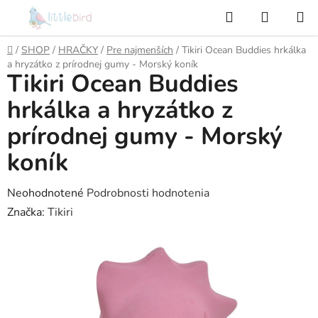
Prejsť
Hľadať
NÁKUP
na
KOŠÍK
obsah
Domov
/
SHOP
/
HRAČKY
/
Pre najmenších
/
Tikiri Ocean Buddies hrkálka
a hryzátko z prírodnej gumy - Morský koník
Tikiri Ocean Buddies
hrkálka a hryzátko z
prírodnej gumy - Morský
koník
Priemerné
Neohodnotené
Podrobnosti hodnotenia
hodnotenie
Značka:
Tikiri
produktu
je
0,0
z
5