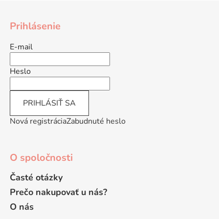
Z
á
Prihlásenie
p
ä
E-mail
t
i
Heslo
e
PRIHLÁSIŤ SA
Nová registrácia
Zabudnuté heslo
O spoločnosti
Časté otázky
Prečo nakupovať u nás?
O nás