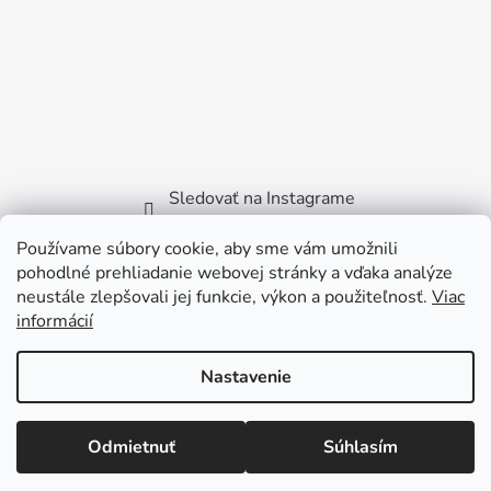
Sledovať na Instagrame
Používame súbory cookie, aby sme vám umožnili
Facebook
pohodlné prehliadanie webovej stránky a vďaka analýze
neustále zlepšovali jej funkcie, výkon a použiteľnosť.
Viac
informácií
Nastavenie
Vytvoril Shoptet
Copyright 2026
Littlebird.sk
. Všetky práva vyhradené.
Odmietnuť
Súhlasím
Viktora Bilčíka 2722/35 - 915 01 Nové Mesto nad
Váhom