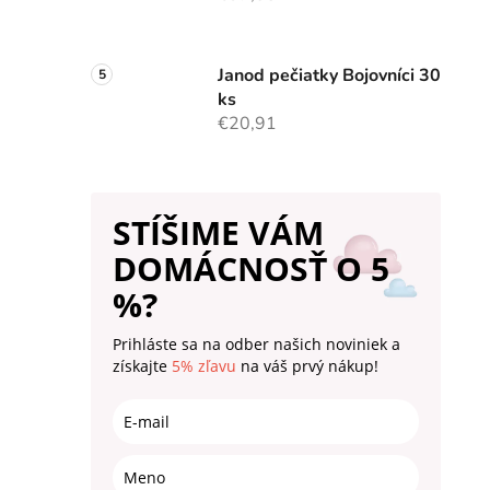
Janod pečiatky Bojovníci 30
ks
€20,91
STÍŠIME VÁM
DOMÁCNOSŤ O 5
%?
Prihláste sa na odber našich noviniek a
získajte
5% zľavu
na váš prvý nákup!