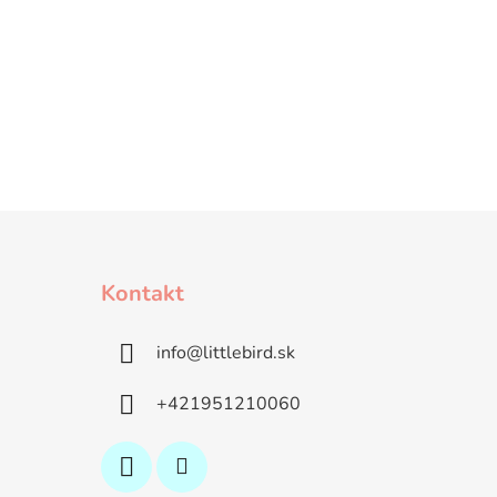
Kontakt
info
@
littlebird.sk
+421951210060