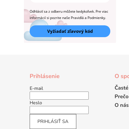
Odhlásiť sa z odberu môžete kedykoľvek. Pre viac
informácií si pozrite naše Pravidlá a Podmienky.
Vyžiadať zľavový kód
Z
á
Prihlásenie
O spo
p
ä
Časté
E-mail
t
Prečo
i
Heslo
O nás
e
PRIHLÁSIŤ SA