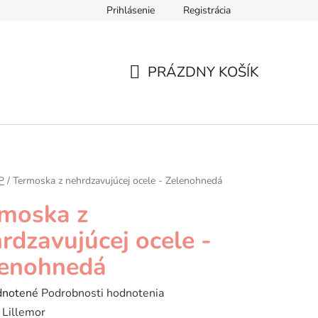
Prihlásenie
Registrácia
ár
Formulár na odstúpenie od zmluvy
Ochrana osobných úd
PRÁZDNY KOŠÍK
NÁKUPNÝ
KOŠÍK
P
/
Termoska z nehrdzavujúcej ocele - Zelenohnedá
moska z
rdzavujúcej ocele -
lenohnedá
rné
notené
Podrobnosti hodnotenia
enie
:
Lillemor