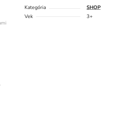
Kategória
SHOP
Vek
3+
ami
.