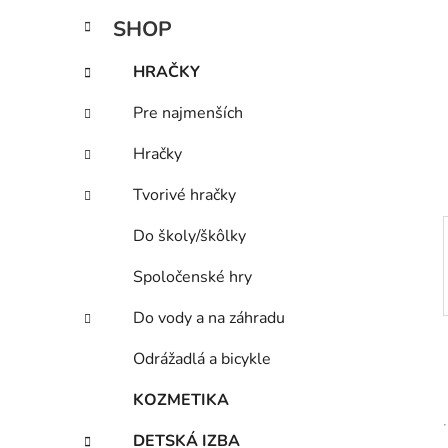
n
K
Preskočiť
SHOP
e
a
kategórie
l
t
HRAČKY
e
g
Pre najmenších
ó
r
Hračky
i
e
Tvorivé hračky
Do školy/škôlky
Spoločenské hry
Do vody a na záhradu
Odrážadlá a bicykle
KOZMETIKA
DETSKÁ IZBA