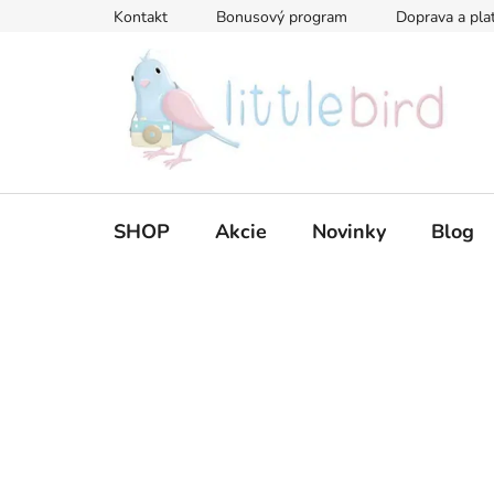
Prejsť
Kontakt
Bonusový program
Doprava a pla
na
obsah
SHOP
Akcie
Novinky
Blog
B
o
č
n
ý
p
a