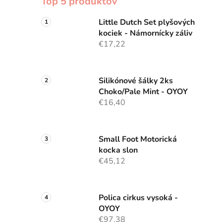
Top 5 produktov
Little Dutch Set plyšových
kociek - Námornícky záliv
€17,22
Silikónové šálky 2ks
Choko/Pale Mint - OYOY
€16,40
Small Foot Motorická
kocka slon
€45,12
Polica cirkus vysoká -
OYOY
€97,38