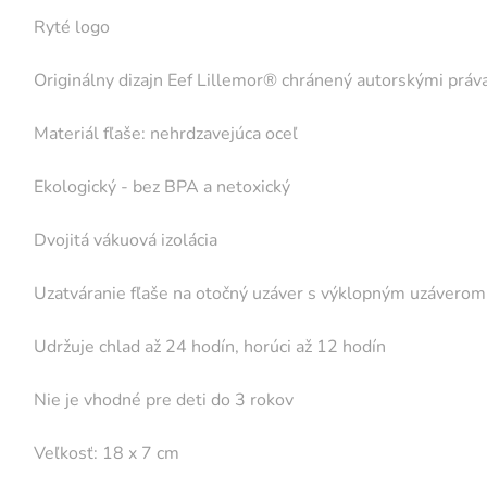
· Ryté logo
· Originálny dizajn Eef Lillemor® chránený autorskými práv
· Materiál fľaše: nehrdzavejúca oceľ
· Ekologický - bez BPA a netoxický
· Dvojitá vákuová izolácia
· Uzatváranie fľaše na otočný uzáver s výklopným uzáverom
· Udržuje chlad až 24 hodín, horúci až 12 hodín
· Nie je vhodné pre deti do 3 rokov
· Veľkosť: 18 x 7 cm