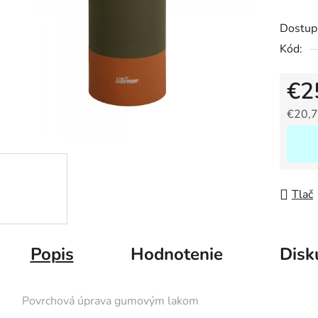
produk
Dostup
je
Kód:
0,0
z
€2
5
hviezdič
€20,7
Jedno
Tlač
Popis
Hodnotenie
Disk
· Povrchová úprava gumovým lakom