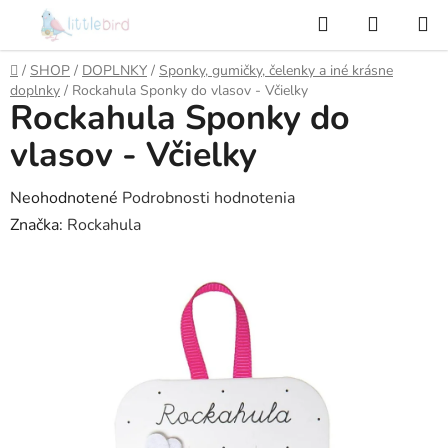
Prejsť
Hľadať
NÁKUP
na
KOŠÍK
obsah
Domov
/
SHOP
/
DOPLNKY
/
Sponky, gumičky, čelenky a iné krásne
doplnky
/
Rockahula Sponky do vlasov - Včielky
Rockahula Sponky do
vlasov - Včielky
Priemerné
Neohodnotené
Podrobnosti hodnotenia
hodnotenie
Značka:
Rockahula
produktu
je
0,0
z
5
hviezdičiek.