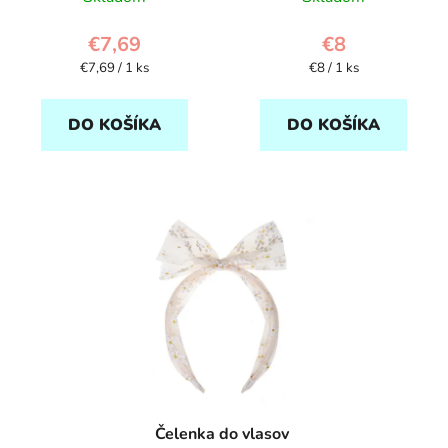
€7,69
€8
Jednotková
Jednotková
€7,69 / 1 ks
€8 / 1 ks
cena:
cena:
DO KOŠÍKA
DO KOŠÍKA
Čelenka do vlasov