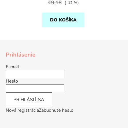
€9,18
(–12 %)
DO KOŠÍKA
Z
á
Prihlásenie
p
ä
E-mail
t
i
Heslo
e
PRIHLÁSIŤ SA
Nová registrácia
Zabudnuté heslo