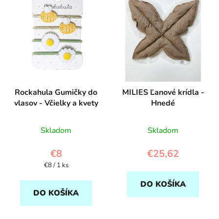
Rockahula Gumičky do
MILIES Ľanové krídla -
vlasov - Včielky a kvety
Hnedé
Skladom
Skladom
€8
€25,62
Jednotková
€8 / 1 ks
cena:
DO KOŠÍKA
DO KOŠÍKA