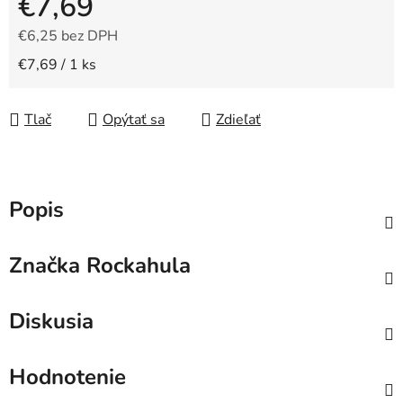
€7,69
€6,25 bez DPH
Jednotková cena:
€7,69 / 1 ks
Tlač
Opýtať sa
Zdieľať
Popis
Značka
Rockahula
Diskusia
Hodnotenie