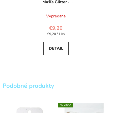
Mašľa Glitter -
Rockahula
Vypredané
€9,20
Jednotková
€9,20 / 1 ks
cena:
DETAIL
Podobné produkty
NOVINKA