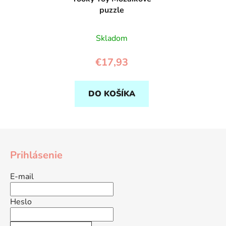
puzzle
Skladom
€17,93
DO KOŠÍKA
Z
á
Prihlásenie
p
ä
E-mail
t
i
Heslo
e