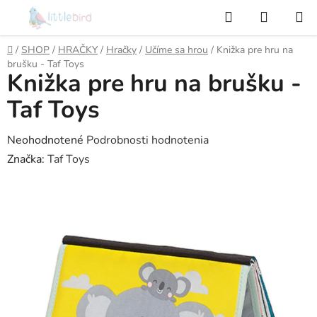
Prejsť
Hľadať
NÁKUP
na
KOŠÍK
obsah
Domov
/
SHOP
/
HRAČKY
/
Hračky
/
Učíme sa hrou
/
Knižka pre hru na
brušku - Taf Toys
Knižka pre hru na brušku -
Taf Toys
Priemerné
Neohodnotené
Podrobnosti hodnotenia
hodnotenie
Značka:
Taf Toys
produktu
je
0,0
z
5
hviezdičiek.