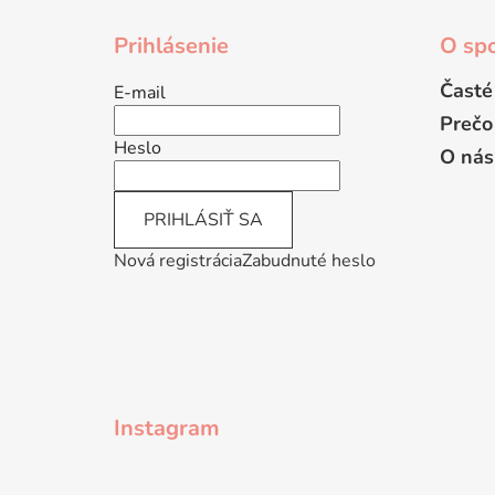
Z
á
Prihlásenie
O spo
p
ä
Časté
E-mail
t
Prečo
i
Heslo
O nás
e
PRIHLÁSIŤ SA
Nová registrácia
Zabudnuté heslo
Instagram