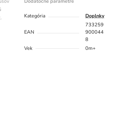
úšov
Dodatočné parametre
ú
Kategória
Doplnky
.
733259
EAN
900044
8
Vek
0m+