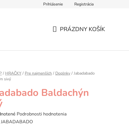
Prihlásenie
Registrácia
ár
Formulár na odstúpenie od zmluvy
Ochrana osobných úd
PRÁZDNY KOŠÍK
NÁKUPNÝ
KOŠÍK
P
/
HRAČKY
/
Pre najmenších
/
Doplnky
/
Jabadabado
n sivý
badabado Baldachýn
ý
rné
notené
Podrobnosti hodnotenia
enie
:
JABADABADO