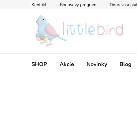
Prejsť
Kontakt
Bonusový program
Doprava a pla
na
obsah
SHOP
Akcie
Novinky
Blog
B
o
č
n
ý
p