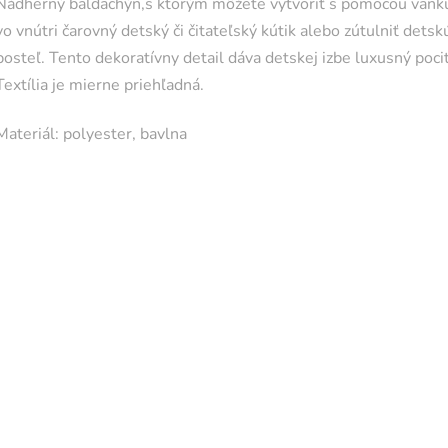
Nádherný baldachýn,s ktorým môžete vytvoriť s pomocou vank
vo vnútri čarovný detský či čitateľský kútik alebo zútulniť detsk
posteľ. Tento dekoratívny detail dáva detskej izbe luxusný pocit
Textília je mierne priehľadná.
Materiál: polyester, bavlna