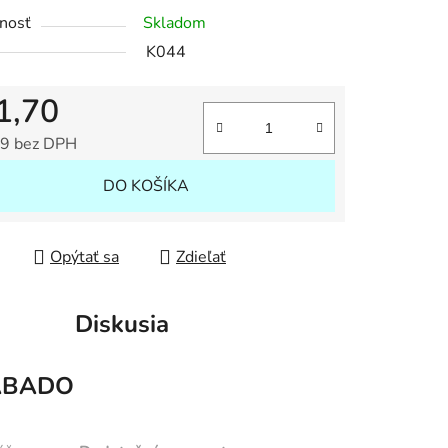
tu
nosť
Skladom
K044
1,70
iek.
9 bez DPH
tková cena:
DO KOŠÍKA
Opýtať sa
Zdieľať
Diskusia
ABADO