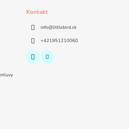
Kontakt
info
@
littlebird.sk
+421951210060
zmluvy