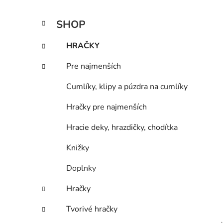
a
n
K
Preskočiť
SHOP
e
a
kategórie
l
t
HRAČKY
e
g
Pre najmenších
ó
r
Cumlíky, klipy a púzdra na cumlíky
i
e
Hračky pre najmenších
Hracie deky, hrazdičky, chodítka
Knižky
Doplnky
Hračky
Tvorivé hračky