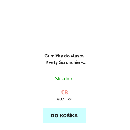
Gumičky do vlasov
Kvety Scrunchie -
Rockahula
Skladom
€8
Jednotková
€8 / 1 ks
cena:
DO KOŠÍKA