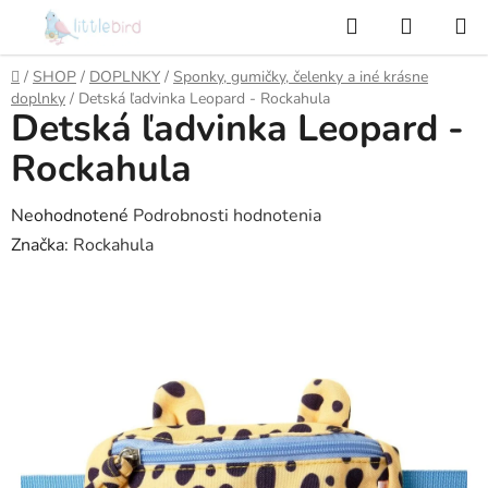
Prejsť
Hľadať
NÁKUP
na
KOŠÍK
obsah
Domov
/
SHOP
/
DOPLNKY
/
Sponky, gumičky, čelenky a iné krásne
doplnky
/
Detská ľadvinka Leopard - Rockahula
Detská ľadvinka Leopard -
Rockahula
Priemerné
Neohodnotené
Podrobnosti hodnotenia
hodnotenie
Značka:
Rockahula
produktu
je
0,0
z
5
hviezdičiek.