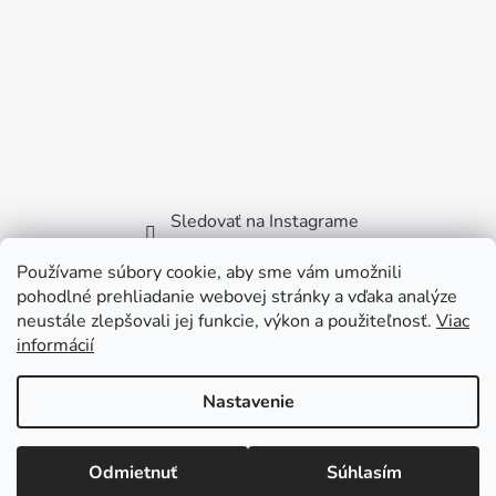
Sledovať na Instagrame
Používame súbory cookie, aby sme vám umožnili
Facebook
pohodlné prehliadanie webovej stránky a vďaka analýze
neustále zlepšovali jej funkcie, výkon a použiteľnosť.
Viac
informácií
Nastavenie
Vytvoril Shoptet
Copyright 2026
Littlebird.sk
. Všetky práva vyhradené.
Odmietnuť
Súhlasím
Viktora Bilčíka 2722/35 - 915 01 Nové Mesto nad