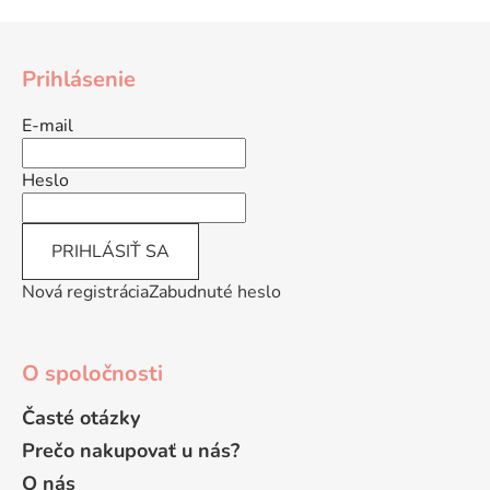
Z
á
Prihlásenie
p
ä
E-mail
t
i
Heslo
e
PRIHLÁSIŤ SA
Nová registrácia
Zabudnuté heslo
O spoločnosti
Časté otázky
Prečo nakupovať u nás?
O nás