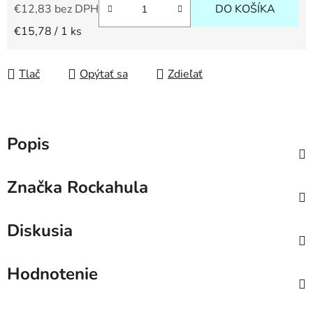
€12,83 bez DPH
DO KOŠÍKA
Jednotková cena:
€15,78 / 1 ks
Tlač
Opýtať sa
Zdieľať
Popis
Značka
Rockahula
Diskusia
Hodnotenie