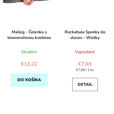
Maileg - Čelenka s
Rockahula Sponky do
tmavoružovou kvetinou
vlasov - Včielky
Skladom
Vypredané
€13,22
€7,69
Jednotková
€7,69 / 1 ks
cena:
DO KOŠÍKA
DETAIL