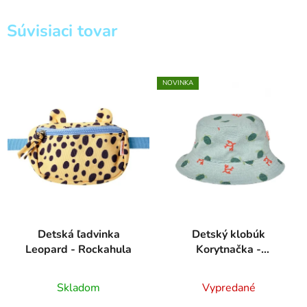
Súvisiaci tovar
NOVINKA
Detská ľadvinka
Detský klobúk
Leopard - Rockahula
Korytnačka -
Rockahula
Skladom
Vypredané