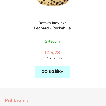
Detská ľadvinka
Leopard - Rockahula
Skladom
€15,78
Jednotková
€15,78 / 1 ks
cena:
DO KOŠÍKA
Z
á
Prihlásenie
p