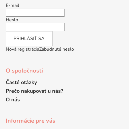
ä
E-mail
t
i
Heslo
e
PRIHLÁSIŤ SA
Nová registrácia
Zabudnuté heslo
O spoločnosti
Časté otázky
Prečo nakupovať u nás?
O nás
Informácie pre vás