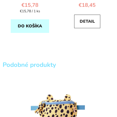
€15,78
€18,45
Jednotková
€15,78 / 1 ks
cena:
DETAIL
DO KOŠÍKA
Podobné produkty