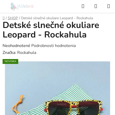
Prejsť
Hľadať
NÁKUP
na
KOŠÍK
obsah
Domov
/
SHOP
/
Detské slnečné okuliare Leopard - Rockahula
Detské slnečné okuliare
Leopard - Rockahula
Priemerné
Neohodnotené
Podrobnosti hodnotenia
hodnotenie
Značka:
Rockahula
produktu
NOVINKA
je
0,0
z
5
hviezdičiek.