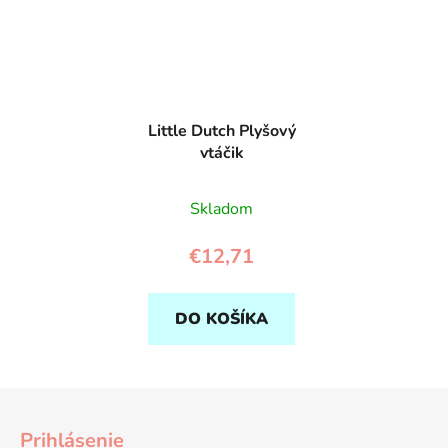
Little Dutch Plyšový
vtáčik
Skladom
€12,71
DO KOŠÍKA
Z
á
Prihlásenie