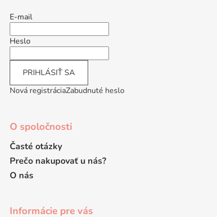
p
ä
E-mail
t
i
Heslo
e
PRIHLÁSIŤ SA
Nová registrácia
Zabudnuté heslo
O spoločnosti
Časté otázky
Prečo nakupovať u nás?
O nás
Informácie pre vás