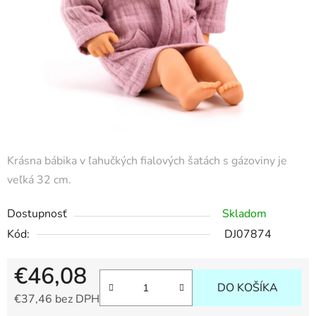
Krásna bábika v ľahučkých fialových šatách s gázoviny je
veľká 32 cm.
Dostupnosť
Skladom
Kód:
DJ07874
€46,08
DO KOŠÍKA
€37,46 bez DPH