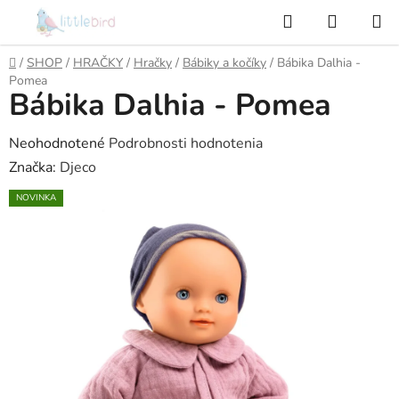
Prejsť
Hľadať
NÁKUP
na
KOŠÍK
obsah
Domov
/
SHOP
/
HRAČKY
/
Hračky
/
Bábiky a kočíky
/
Bábika Dalhia -
Pomea
Bábika Dalhia - Pomea
Priemerné
Neohodnotené
Podrobnosti hodnotenia
hodnotenie
Značka:
Djeco
produktu
NOVINKA
je
0,0
z
5
hviezdičiek.