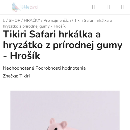
Prejsť
Hľadať
NÁKUP
na
KOŠÍK
obsah
Domov
/
SHOP
/
HRAČKY
/
Pre najmenších
/
Tikiri Safari hrkálka a
hryzátko z prírodnej gumy - Hrošík
Tikiri Safari hrkálka a
hryzátko z prírodnej gumy
- Hrošík
Priemerné
Neohodnotené
Podrobnosti hodnotenia
hodnotenie
Značka:
Tikiri
produktu
je
0,0
z
5
hviezdičiek.