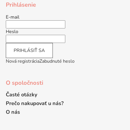
á
Prihlásenie
p
ä
E-mail
t
i
Heslo
e
PRIHLÁSIŤ SA
Nová registrácia
Zabudnuté heslo
O spoločnosti
Časté otázky
Prečo nakupovať u nás?
O nás