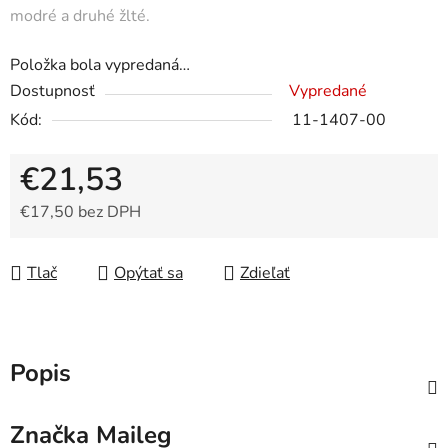
modré a druhé žlté.
Položka bola vypredaná…
Dostupnosť
Vypredané
Kód:
11-1407-00
€21,53
€17,50 bez DPH
Jednotková cena:
Tlač
Opýtať sa
Zdieľať
Popis
Značka
Maileg