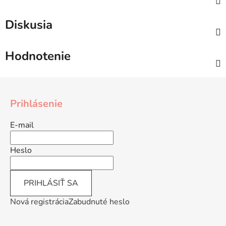
Diskusia
Hodnotenie
Z
á
Prihlásenie
p
ä
E-mail
t
i
Heslo
e
PRIHLÁSIŤ SA
Nová registrácia
Zabudnuté heslo