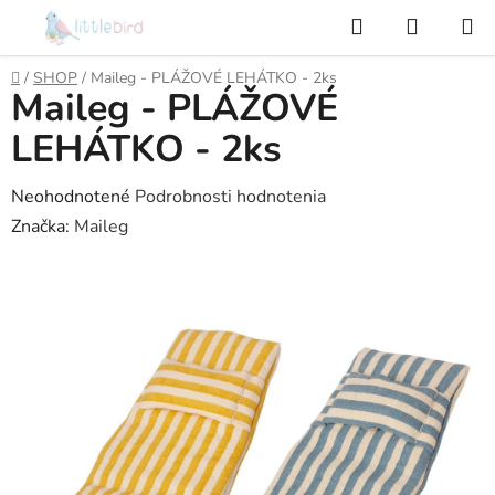
Prejsť
Hľadať
NÁKUP
na
KOŠÍK
obsah
Domov
/
SHOP
/
Maileg - PLÁŽOVÉ LEHÁTKO - 2ks
Maileg - PLÁŽOVÉ
LEHÁTKO - 2ks
Priemerné
Neohodnotené
Podrobnosti hodnotenia
hodnotenie
Značka:
Maileg
produktu
je
0,0
z
5
hviezdičiek.