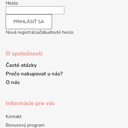
i
Heslo
e
PRIHLÁSIŤ SA
Nová registrácia
Zabudnuté heslo
O spoločnosti
Časté otázky
Prečo nakupovať u nás?
O nás
Informácie pre vás
Kontakt
Bonusový program