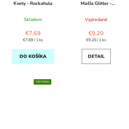
Kvety - Rockahula
Mašľa Glitter -
Rockahula
Skladom
Vypredané
€7,69
€9,20
Jednotková
Jednotková
€7,69 / 1 ks
€9,20 / 1 ks
cena:
cena:
DO KOŠÍKA
DETAIL
NOVINKA