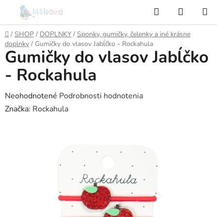
Prejsť
Hľadať
NÁKUP
na
KOŠÍK
obsah
Domov
/
SHOP
/
DOPLNKY
/
Sponky, gumičky, čelenky a iné krásne
doplnky
/
Gumičky do vlasov Jabĺčko - Rockahula
Gumičky do vlasov Jabĺčko
- Rockahula
Priemerné
Neohodnotené
Podrobnosti hodnotenia
hodnotenie
Značka:
Rockahula
produktu
je
0,0
z
5
hviezdičiek.