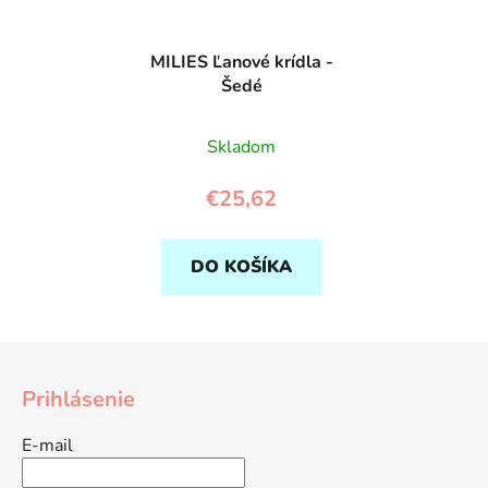
MILIES Ľanové krídla -
Šedé
Skladom
€25,62
DO KOŠÍKA
Z
á
Prihlásenie
p
ä
E-mail
t