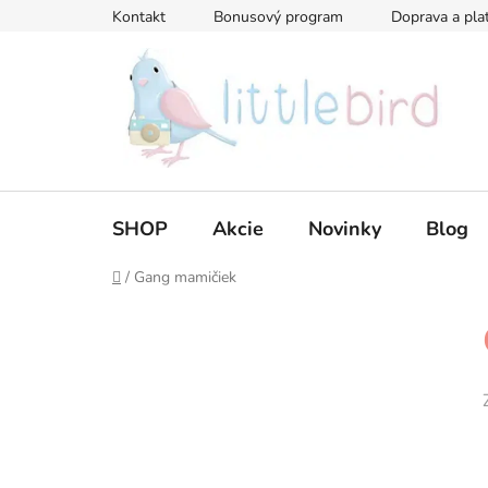
Prejsť
Kontakt
Bonusový program
Doprava a pla
na
obsah
SHOP
Akcie
Novinky
Blog
Domov
/
Gang mamičiek
B
o
č
n
ý
p
a