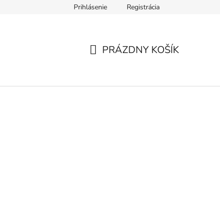
Prihlásenie
Registrácia
ár
Formulár na odstúpenie od zmluvy
Ochrana osobných úd
PRÁZDNY KOŠÍK
NÁKUPNÝ
KOŠÍK