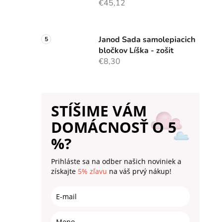
€45,12
Janod Sada samolepiacich
bločkov Líška - zošit
€8,30
STÍŠIME VÁM
DOMÁCNOSŤ O 5
%?
Prihláste sa na odber našich noviniek a
získajte
5% zľavu
na váš prvý nákup!