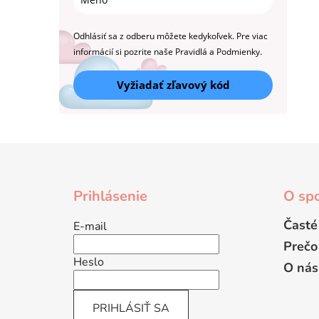
Odhlásiť sa z odberu môžete kedykoľvek. Pre viac
informácií si pozrite naše Pravidlá a Podmienky.
Vyžiadať zľavový kód
Z
á
Prihlásenie
O spo
p
ä
Časté
E-mail
t
Prečo
i
Heslo
O nás
e
PRIHLÁSIŤ SA