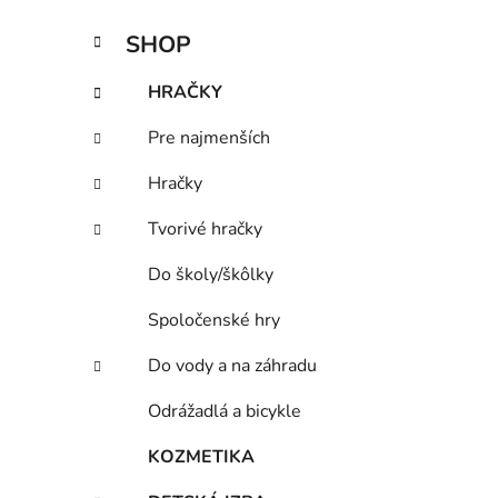
n
K
Preskočiť
SHOP
e
a
kategórie
l
t
HRAČKY
e
g
Pre najmenších
ó
r
Hračky
i
e
Tvorivé hračky
Do školy/škôlky
Spoločenské hry
Do vody a na záhradu
Odrážadlá a bicykle
KOZMETIKA