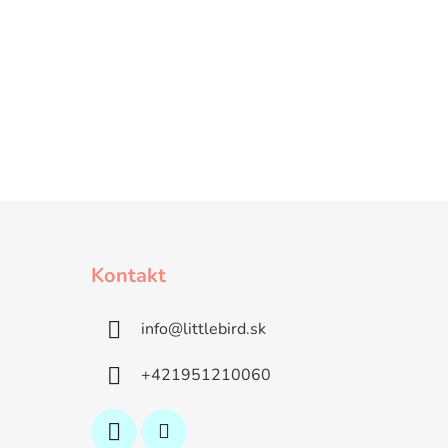
Kontakt
info
@
littlebird.sk
+421951210060